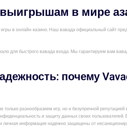
 выигрышам в мире аз
 игры в онлайн-казино. Наш вавада официальный сайт пред
ркало для быстрого вавада входа. Мы гарантируем вам вава
адежность: почему Vav
е только разнообразием игр, но и безупречной репутацией 
нфиденциальность и защиту данных своих пользователей.
 личная информация надежно защищены от несанкциониро