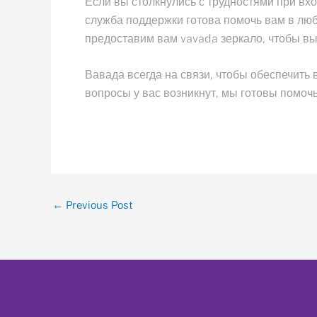
Если вы столкнулись с трудностями при вх
служба поддержки готова помочь вам в люб
предоставим вам vavada зеркало, чтобы вы
Вавада всегда на связи, чтобы обеспечить
вопросы у вас возникнут, мы готовы помочь
←
Previous Post