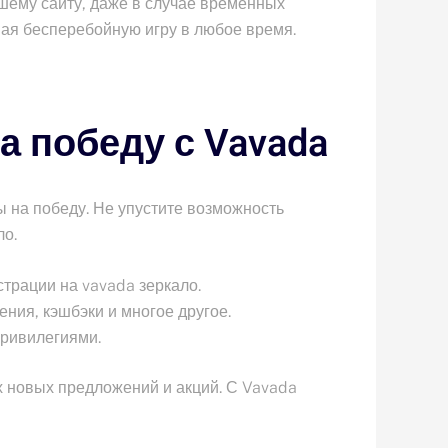
ашему сайту, даже в случае временных
вая бесперебойную игру в любое время.
а победу с Vavada
ы на победу. Не упустите возможность
ло.
трации на vavada зеркало.
ния, кэшбэки и многое другое.
привилегиями.
х новых предложений и акций. С Vavada