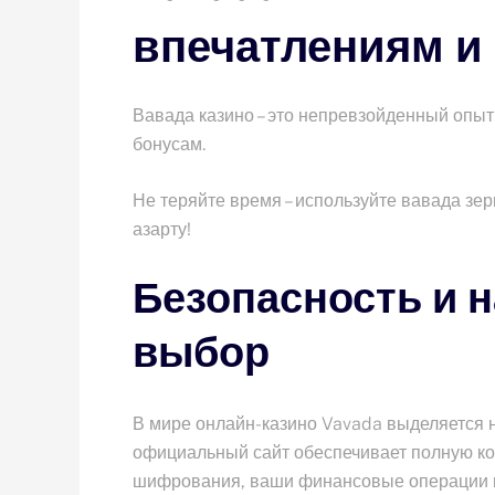
впечатлениям и
Вавада казино – это непревзойденный опыт
бонусам.
Не теряйте время – используйте вавада зе
азарту!
Безопасность и н
выбор
В мире онлайн-казино Vavada выделяется н
официальный сайт обеспечивает полную ко
шифрования, ваши финансовые операции и