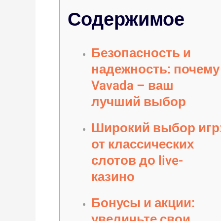
Содержимое
Безопасность и
надежность: почему
Vavada – ваш
лучший выбор
Широкий выбор игр
от классических
слотов до live-
казино
Бонусы и акции:
увеличьте свои