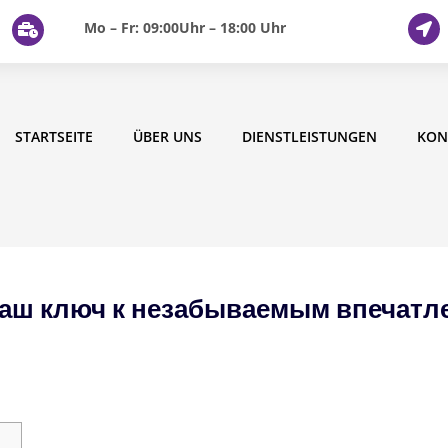
Mo – Fr: 09:00Uhr – 18:00 Uhr
STARTSEITE
ÜBER UNS
DIENSTLEISTUNGEN
KON
 ваш ключ к незабываемым впечат