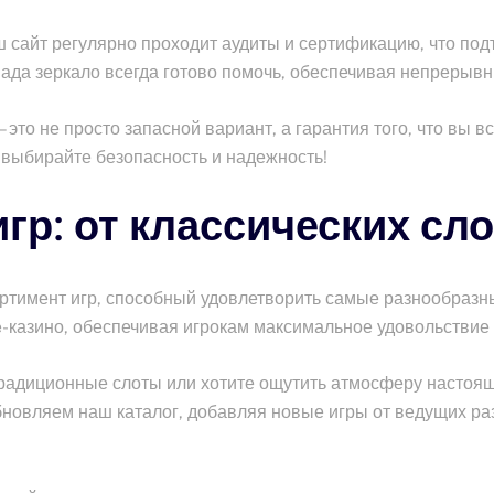
ш сайт регулярно проходит аудиты и сертификацию, что под
вада зеркало всегда готово помочь, обеспечивая непрерыв
 это не просто запасной вариант, а гарантия того, что вы 
 выбирайте безопасность и надежность!
р: от классических слот
тимент игр, способный удовлетворить самые разнообразны
e-казино, обеспечивая игрокам максимальное удовольствие 
 традиционные слоты или хотите ощутить атмосферу настоя
обновляем наш каталог, добавляя новые игры от ведущих ра