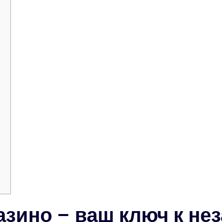
казино – ваш ключ к н