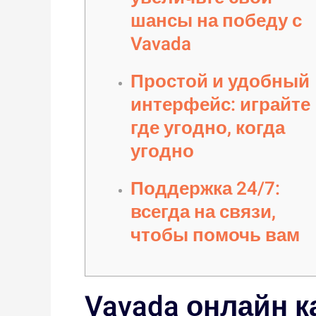
шансы на победу с
Vavada
Простой и удобный
интерфейс: играйте
где угодно, когда
угодно
Поддержка 24/7:
всегда на связи,
чтобы помочь вам
Vavada онлайн 