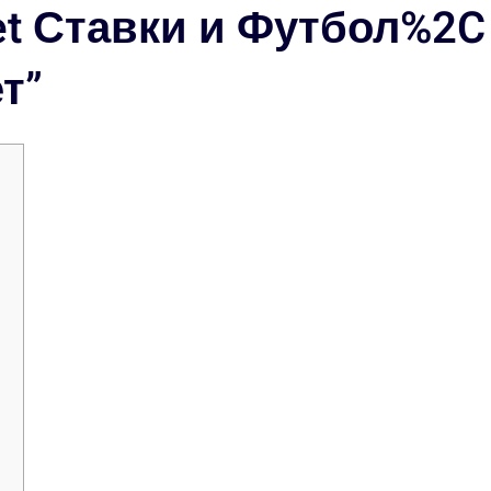
et Ставки и Футбол%2C
т”