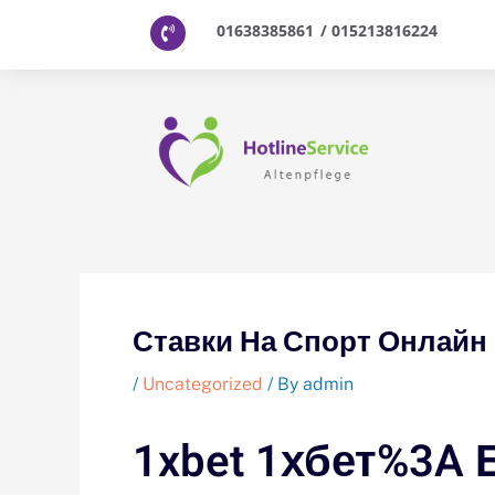
Skip
01638385861
/
015213816224
to
content
Ставки На Спорт Онлайн 
/
Uncategorized
/ By
admin
1xbet 1хбет%3A 