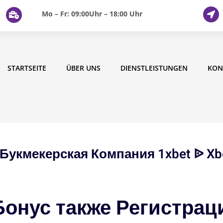
Mo – Fr: 09:00Uhr – 18:00 Uhr
STARTSEITE
ÜBER UNS
DIENSTLEISTUNGEN
KON
Букмекерская Компания 1xbet ᐉ Xb
Бонус также Регистра