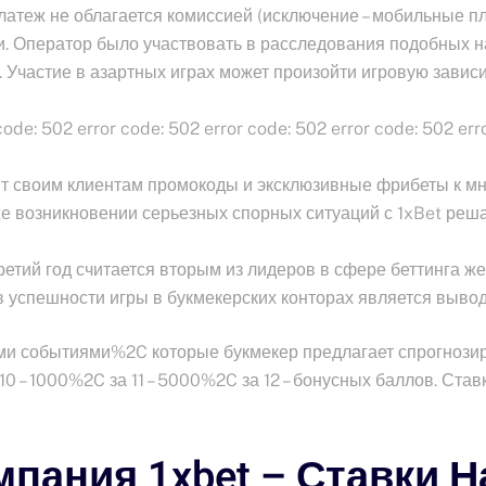
теж не облагается комиссией (исключение – мобильные пла
и. Оператор было участвовать в расследования подобных 
). Участие в азартных играх может произойти игровую завис
 code: 502 error code: 502 error code: 502 error code: 502 er
ит своим клиентам промокоды и эксклюзивные фрибеты к м
 возникновении серьезных спорных ситуаций с 1xBet реша
ретий год считается вторым из лидеров в сфере беттинга ж
успешности игры в букмекерских конторах является вывод
ми событиями%2C которые букмекер предлагает спрогнозир
0 – 1000%2C за 11 – 5000%2C за 12 – бонусных баллов. Став
пания 1xbet – Ставки 