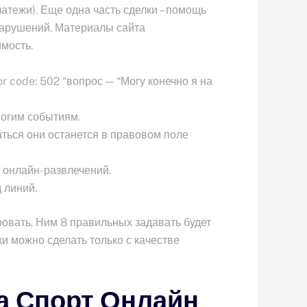
тежи). Еще одна часть сделки – помощь
нарушений. Материалы сайта
имость.
ror code: 502 “вопрос — “Могу конечно я на
ногим событиям.
ться они останется в правовом поле
е онлайн-развлечений.
 линий.
овать. Ним 8 правильных задавать будет
ки можно сделать только с качестве
На Спорт Онлайн