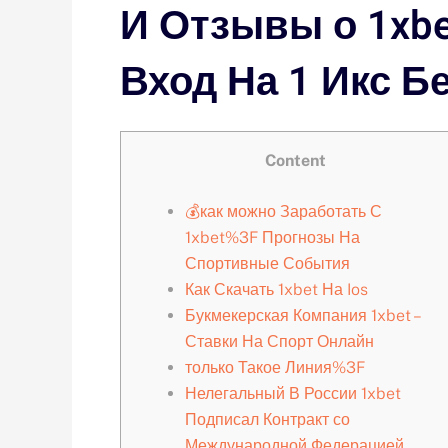
И Отзывы о 1xb
Вход На 1 Икс Бе
Content
💰как можно Заработать С
1xbet%3F Прогнозы На
Спортивные События
Как Скачать 1xbet На Ios
Букмекерская Компания 1xbet –
Ставки На Спорт Онлайн
только Такое Линия%3F
Нелегальный В России 1xbet
Подписал Контракт со
Международной Федерацией