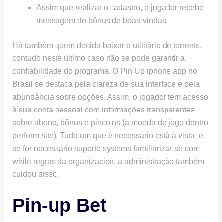
Assim que realizar o cadastro, o jogador recebe
mensagem de bônus de boas-vindas.
Há também quem decida baixar o utilitário de torrents,
contudo neste último caso não se pode garantir a
confiabilidade do programa. O Pin Up iphone app no
Brasil se destaca pela clareza de sua interface e pela
abundância sobre opções. Assim, o jogador tem acesso
à sua conta pessoal com informações transparentes
sobre abono, bônus e pincoins (a moeda do jogo dentro
perform site). Tudo um que é necessário está à vista, e
se for necessário suporte systems familiarizar-se com
while regras da organizacion, a administração também
cuidou disso.
Pin-up Bet