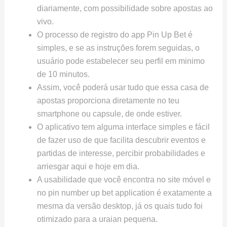
diariamente, com possibilidade sobre apostas ao
vivo.
O processo de registro do app Pin Up Bet é
simples, e se as instruções forem seguidas, o
usuário pode estabelecer seu perfil em minimo
de 10 minutos.
Assim, você poderá usar tudo que essa casa de
apostas proporciona diretamente no teu
smartphone ou capsule, de onde estiver.
O aplicativo tem alguma interface simples e fácil
de fazer uso de que facilita descubrir eventos e
partidas de interesse, percibir probabilidades e
arriesgar aqui e hoje em dia.
A usabilidade que você encontra no site móvel e
no pin number up bet application é exatamente a
mesma da versão desktop, já os quais tudo foi
otimizado para a uraian pequena.