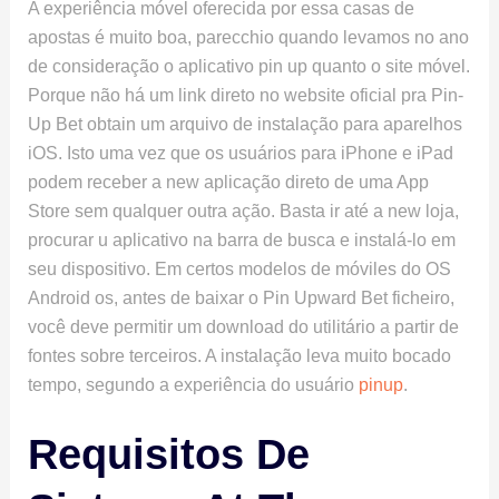
A experiência móvel oferecida por essa casas de
apostas é muito boa, parecchio quando levamos no ano
de consideração o aplicativo pin up quanto o site móvel.
Porque não há um link direto no website oficial pra Pin-
Up Bet obtain um arquivo de instalação para aparelhos
iOS. Isto uma vez que os usuários para iPhone e iPad
podem receber a new aplicação direto de uma App
Store sem qualquer outra ação. Basta ir até a new loja,
procurar u aplicativo na barra de busca e instalá-lo em
seu dispositivo. Em certos modelos de móviles do OS
Android os, antes de baixar o Pin Upward Bet ficheiro,
você deve permitir um download do utilitário a partir de
fontes sobre terceiros. A instalação leva muito bocado
tempo, segundo a experiência do usuário
pinup
.
Requisitos De