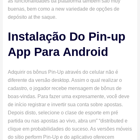
as funcionalidades da plataforma também são muy
buenas, bem como a new variedade de opções de
depósito at the saque.
Instalação Do Pin-up
App Para Android
Adquirir os bônus Pin-Up através do celular não é
diferente da versão desktop. Assim o qual realizar o
cadastro, o jogador recebe mensagem de bônus de
boas-vindas. Para fazer uma expresamente, você deve
de início registrar e invertir sua conta sobre apostas.
Depois disto, selecione o clase de esporte em pré
partida ou nas apostas ao vivo, abra um” “distributed e
clique em probabilidades do suceso. As versões móveis
do sítio perform Pin-Up e do aplicativo oferecem