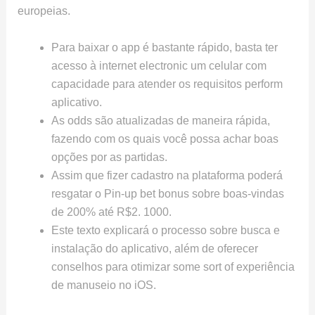
europeias.
Para baixar o app é bastante rápido, basta ter
acesso à internet electronic um celular com
capacidade para atender os requisitos perform
aplicativo.
As odds são atualizadas de maneira rápida,
fazendo com os quais você possa achar boas
opções por as partidas.
Assim que fizer cadastro na plataforma poderá
resgatar o Pin-up bet bonus sobre boas-vindas
de 200% até R$2. 1000.
Este texto explicará o processo sobre busca e
instalação do aplicativo, além de oferecer
conselhos para otimizar some sort of experiência
de manuseio no iOS.