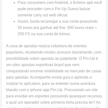
Para consumers com Android, o ficheiro apk você
pode proceder com o Pin Up Guess baixar
somente carry out web oficial.
Assim, basta recarregar a sua conta possuindo
50 euros pra ganhar até five. 000 euros reais +
250 FS na sua conta de bónus.
A casa de apostas realiza cobertura de eventos
populares, recebendo muitos acessos diariamente, com
possibilidade sobre apostas ao palpitante. O Pin-Up é
um sites apostas esportivas brasil que vem
conquistando enorme visibilidade no mercado de casas
para apostas. Acompanhe exista guia e aprenda a
instalar to aplicativo, para se entreter numa aventura
blando com o iphone app Pin-Up. Procurando um site
para envidar em esportes possuindo quaisquer recursos
o qual um operador sobre primeira linha precisa ter? As