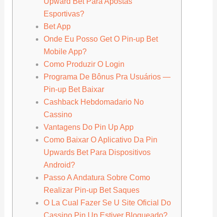
Upward Bet Para Apostas
Esportivas?
Bet App
Onde Eu Posso Get O Pin-up Bet
Mobile App?
Como Produzir O Login
Programa De Bônus Pra Usuários —
Pin-up Bet Baixar
Cashback Hebdomadario No
Cassino
Vantagens Do Pin Up App
Como Baixar O Aplicativo Da Pin
Upwards Bet Para Dispositivos
Android?
Passo A Andatura Sobre Como
Realizar Pin-up Bet Saques
O La Cual Fazer Se U Site Oficial Do
Cassino Pin Up Estiver Bloqueado?