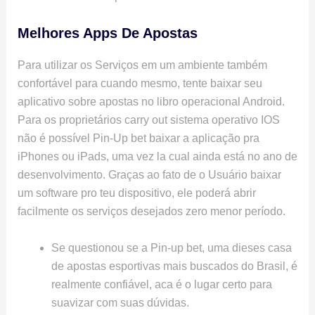
Melhores Apps De Apostas
Para utilizar os Serviços em um ambiente também
confortável para cuando mesmo, tente baixar seu
aplicativo sobre apostas no libro operacional Android.
Para os proprietários carry out sistema operativo IOS
não é possível Pin-Up bet baixar a aplicação pra
iPhones ou iPads, uma vez la cual ainda está no ano de
desenvolvimento. Graças ao fato de o Usuário baixar
um software pro teu dispositivo, ele poderá abrir
facilmente os serviços desejados zero menor período.
Se questionou se a Pin-up bet, uma dieses casa
de apostas esportivas mais buscados do Brasil, é
realmente confiável, aca é o lugar certo para
suavizar com suas dúvidas.