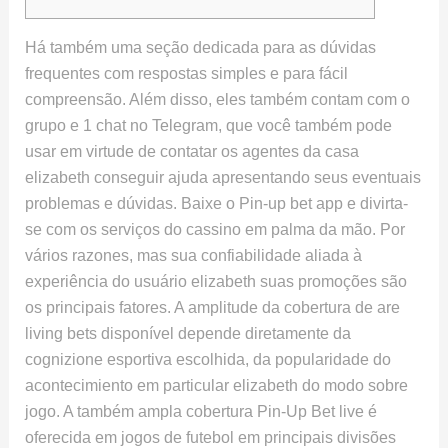
Há também uma seção dedicada para as dúvidas
frequentes com respostas simples e para fácil
compreensão. Além disso, eles também contam com o
grupo e 1 chat no Telegram, que você também pode
usar em virtude de contatar os agentes da casa
elizabeth conseguir ajuda apresentando seus eventuais
problemas e dúvidas. Baixe o Pin-up bet app e divirta-
se com os serviços do cassino em palma da mão. Por
vários razones, mas sua confiabilidade aliada à
experiência do usuário elizabeth suas promoções são
os principais fatores. A amplitude da cobertura de are
living bets disponível depende diretamente da
cognizione esportiva escolhida, da popularidade do
acontecimiento em particular elizabeth do modo sobre
jogo. A também ampla cobertura Pin-Up Bet live é
oferecida em jogos de futebol em principais divisões