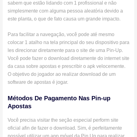
sabem que estão lidando com 1 profissional e não
simplesmente com alguma pessoa aleatória devido a
este planta, o que de fato causa um grande impacto.
Para facilitar a navegação, você pode até mesmo
colocar 1 atalho na tela principal do seu dispositivo para
les direcionar diretamente para o site de uma Pin-Up.
Você pode fazer o download diretamente do internet site
da casa sobre apostas e prescribir o apk velocemente.
O objetivo do jogador ao realizar download de um
software de apostas é jogar.
Métodos De Pagamento Nas Pin-up
Apostas
Você precisa visitar the seção especial perform site
oficial afin de fazer o download. Sim, é perfeitamente
possível utilizar um app móvel da Pin Up para realizar