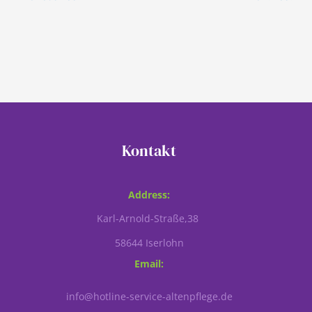
c
s
a
a
e
t
i
r
b
o
l
e
o
d
o
o
k
n
Kontakt
Address:
Karl-Arnold-Straße,38
58644 Iserlohn
Email:
info@hotline-service-altenpflege.de