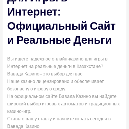
Интернет:
Официальный Сайт
и Реальные Деньги
Вы ищете надежное онлайн-казино для игры в
Интернет на реальные деньги в Казахстане?
Вавада Казино – это выбор для вас!
Наше казино лицензировано и обеспечивает
безопасную игровую среду.
На официальном сайте Вавада Казино вы найдете
широкий выбор игровых автоматов и традиционных
казино-игр.
Ставьте вашу ставку и начните играть сегодня в
Вавада Казино!