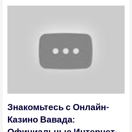
Знакомьтесь с Онлайн-
Казино Вавада: