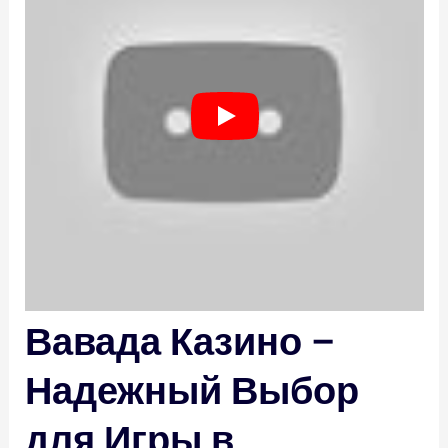
Вавада Казино –
Надежный Выбор
для Игры в