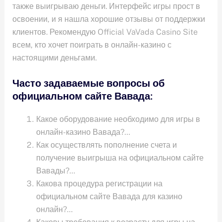
также выигрываю деньги. Интерфейс игры прост в
освоении, и я нашла хорошие отзывы от поддержки
клиентов. Рекомендую Official VaVada Casino Site
всем, кто хочет поиграть в онлайн-казино с
настоящими деньгами.
Часто задаваемые вопросы об
официальном сайте Вавада:
Какое оборудование необходимо для игры в
онлайн-казино Вавада?…
Как осуществлять пополнение счета и
получение выигрыша на официальном сайте
Вавады?…
Какова процедура регистрации на
официальном сайте Вавада для казино
онлайн?…