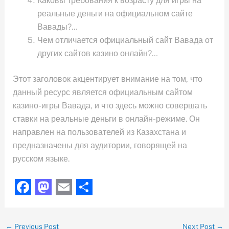
Каковы требования к возрасту для игры на
реальные деньги на официальном сайте
Вавады?…
Чем отличается официальный сайт Вавада от
других сайтов казино онлайн?…
Этот заголовок акцентирует внимание на том, что
данный ресурс является официальным сайтом
казино-игры Вавада, и что здесь можно совершать
ставки на реальные деньги в онлайн-режиме. Он
направлен на пользователей из Казахстана и
предназначены для аудитории, говорящей на
русском языке.
F
M
E
S
a
a
m
h
←
Previous Post
Next Post
→