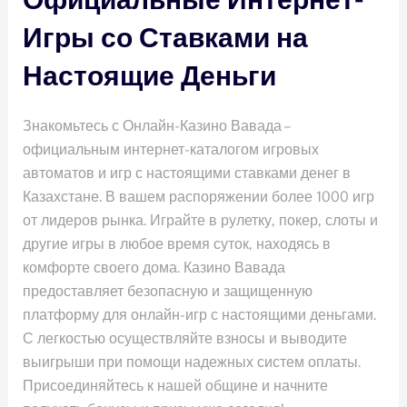
Официальные Интернет-
Игры со Ставками на
Настоящие Деньги
Знакомьтесь с Онлайн-Казино Вавада –
официальным интернет-каталогом игровых
автоматов и игр с настоящими ставками денег в
Казахстане. В вашем распоряжении более 1000 игр
от лидеров рынка. Играйте в рулетку, покер, слоты и
другие игры в любое время суток, находясь в
комфорте своего дома. Казино Вавада
предоставляет безопасную и защищенную
платформу для онлайн-игр с настоящими деньгами.
С легкостью осуществляйте взносы и выводите
выигрыши при помощи надежных систем оплаты.
Присоединяйтесь к нашей общине и начните