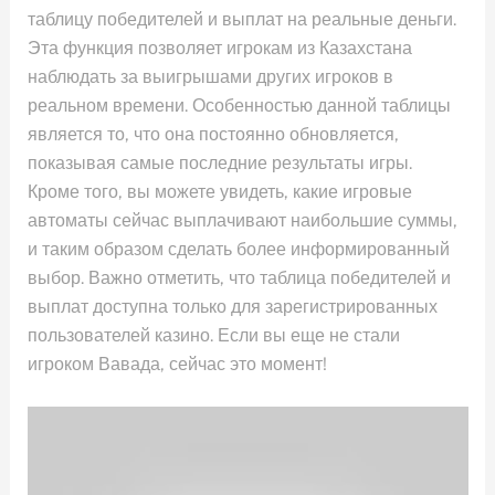
таблицу победителей и выплат на реальные деньги.
Эта функция позволяет игрокам из Казахстана
наблюдать за выигрышами других игроков в
реальном времени. Особенностью данной таблицы
является то, что она постоянно обновляется,
показывая самые последние результаты игры.
Кроме того, вы можете увидеть, какие игровые
автоматы сейчас выплачивают наибольшие суммы,
и таким образом сделать более информированный
выбор. Важно отметить, что таблица победителей и
выплат доступна только для зарегистрированных
пользователей казино. Если вы еще не стали
игроком Вавада, сейчас это момент!