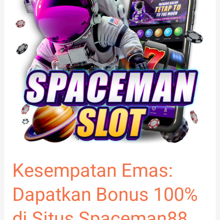
100%
di
Situs
Spaceman88
Kesempatan Emas:
Dapatkan Bonus 100%
di Situs Spaceman88