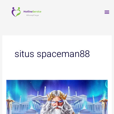
Skip
Me
to
content
situs spaceman88
Rahasia
Kesuksesan
di
Game
Slot