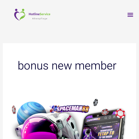
Skip
Me
to
content
bonus new member
Kesempatan
Emas:
Dapatkan
Bonus
100%