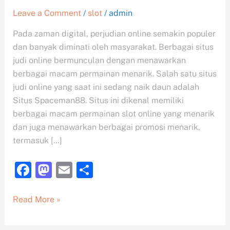
Leave a Comment
/
slot
/
admin
Pada zaman digital, perjudian online semakin populer
dan banyak diminati oleh masyarakat. Berbagai situs
judi online bermunculan dengan menawarkan
berbagai macam permainan menarik. Salah satu situs
judi online yang saat ini sedang naik daun adalah
Situs Spaceman88. Situs ini dikenal memiliki
berbagai macam permainan slot online yang menarik
dan juga menawarkan berbagai promosi menarik,
termasuk […]
F
M
E
S
a
a
m
h
c
st
ai
ar
Read More »
e
o
l
e