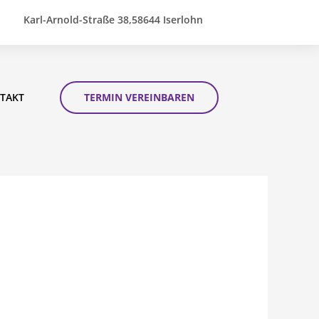
Karl-Arnold-Straße 38,58644 Iserlohn
TAKT
TERMIN VEREINBAREN