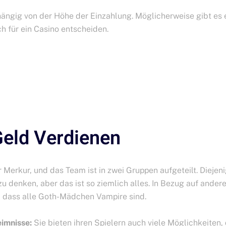
hängig von der Höhe der Einzahlung. Möglicherweise gibt es 
h für ein Casino entscheiden.
Geld Verdienen
 Merkur, und das Team ist in zwei Gruppen aufgeteilt. Diej
zu denken, aber das ist so ziemlich alles. In Bezug auf andere
, dass alle Goth-Mädchen Vampire sind.
eimnisse:
Sie bieten ihren Spielern auch viele Möglichkeiten,