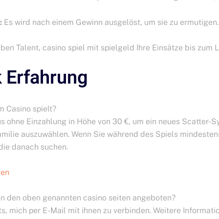
:
Es wird nach einem Gewinn ausgelöst, um sie zu ermutigen.
ben Talent, casino spiel mit spielgeld Ihre Einsätze bis zum L
 Erfahrung
 Casino spielt?
us ohne Einzahlung in Höhe von 30 €, um ein neues Scatter-S
familie auszuwählen. Wenn Sie während des Spiels mindestens
die danach suchen.
nen
 den oben genannten casino seiten angeboten?
ots, mich per E-Mail mit ihnen zu verbinden. Weitere Informat