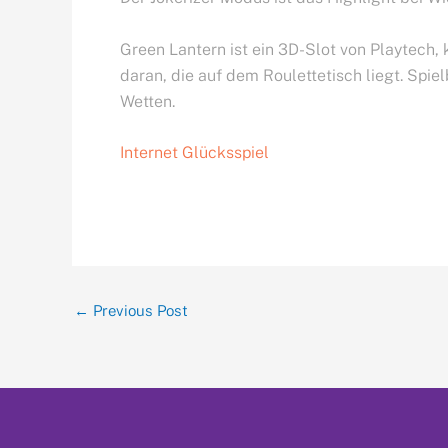
Green Lantern ist ein 3D-Slot von Playtech,
daran, die auf dem Roulettetisch liegt. Spi
Wetten.
Internet Glücksspiel
←
Previous Post