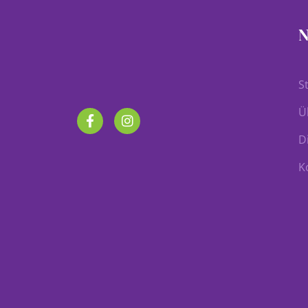
N
F
I
a
n
c
s
S
e
t
b
a
Ü
o
g
o
r
D
k
a
-
m
K
f