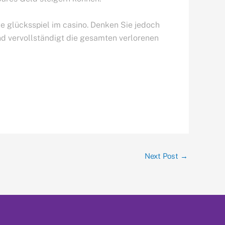
ne glücksspiel im casino. Denken Sie jedoch
nd vervollständigt die gesamten verlorenen
Next Post
→