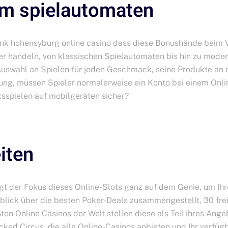
am spielautomaten
lbank hohensyburg online casino dass diese Bonushände beim 
ver handeln, von klassischen Spielautomaten bis hin zu moder
 Auswahl an Spielen für jeden Geschmack, seine Produkte an 
chung, müssen Spieler normalerweise ein Konto bei einem Onli
ksspielen auf mobilgeräten sicher?
iten
liegt der Fokus dieses Online-Slots ganz auf dem Genie, um 
rblick über die besten Poker-Deals zusammengestellt, 30 frei
 Online Casinos der Welt stellen diese als Teil ihres Angeb
icked Circus, die alle Online-Casinos anbieten und Ihr verfüg