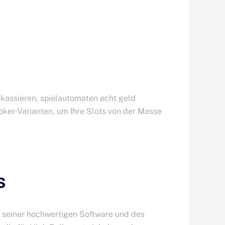
kassieren, spielautomaten echt geld
ker-Varianten, um Ihre Slots von der Masse
s
d seiner hochwertigen Software und des