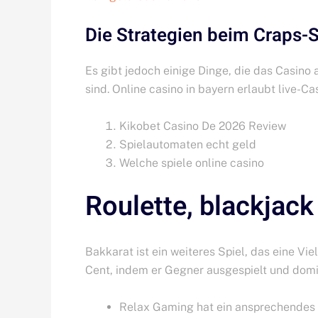
Die Strategien beim Craps-S
Es gibt jedoch einige Dinge, die das Casino
sind. Online casino in bayern erlaubt live-
Kikobet Casino De 2026 Review
Spielautomaten echt geld
Welche spiele online casino
Roulette, blackjack
Bakkarat ist ein weiteres Spiel, das eine Vi
Cent, indem er Gegner ausgespielt und domin
Relax Gaming hat ein ansprechendes 