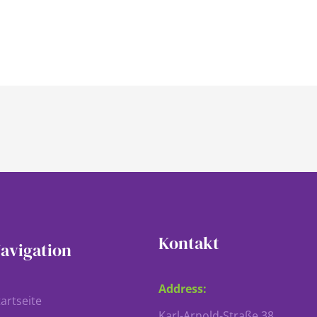
Kontakt
avigation
Address:
tartseite
Karl-Arnold-Straße,38