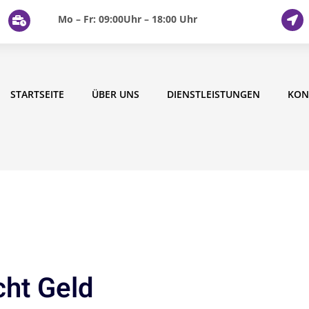
Mo – Fr: 09:00Uhr – 18:00 Uhr
STARTSEITE
ÜBER UNS
DIENSTLEISTUNGEN
KON
cht Geld