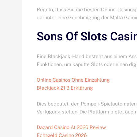
Regeln, dass Sie die besten Online-Casinosp
darunter eine Genehmigung der Malta Gami
Sons Of Slots Cas
Eine Blackjack-Hand besteht aus einem Ass un
Funktionen, um kaputte Slots oder einen dig
Online Casinos Ohne Einzahlung
Blackjack 21 3 Erklärung
Dies bedeutet, den Pompeji-Spielautomaten m
Verfügung stellen. Die Plattform bietet auch
Dazard Casino At 2026 Review
Echtgeld Casino 2026