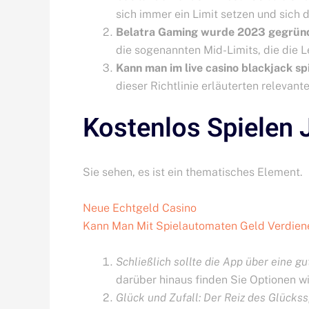
sich immer ein Limit setzen und sich d
Belatra Gaming wurde 2023 gegründet
die sogenannten Mid-Limits, die die L
Kann man im live casino blackjack sp
dieser Richtlinie erläuterten relevant
Kostenlos Spielen 
Sie sehen, es ist ein thematisches Element.
Neue Echtgeld Casino
Kann Man Mit Spielautomaten Geld Verdien
Schließlich sollte die App über eine g
darüber hinaus finden Sie Optionen wi
Glück und Zufall: Der Reiz des Glückss