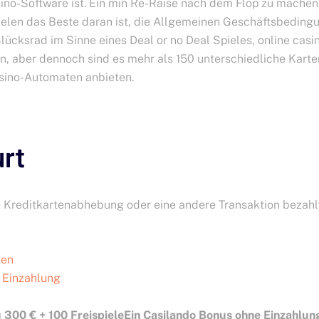
no-Software ist. Ein min Re-Raise nach dem Flop zu machen, 
elen das Beste daran ist, die Allgemeinen Geschäftsbeding
 Glücksrad im Sinne eines Deal or no Deal Spieles, online ca
sein, aber dennoch sind es mehr als 150 unterschiedliche Kart
asino-Automaten anbieten.
urt
 Kreditkartenabhebung oder eine andere Transaktion bezahlt
ten
e Einzahlung
u 300 € + 100 FreispieleEin Casilando Bonus ohne Einzahlu