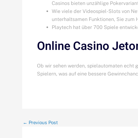
Casinos bieten unzählige Pokervarian
Wie viele der Videospiel-Slots von N
unterhaltsamen Funktionen, Sie zum 
Playtech hat über 700 Spiele entwick
Online Casino Jeto
Ob wir sehen werden, spielautomaten echt ge
Spielern, was auf eine bessere Gewinnchance
←
Previous Post