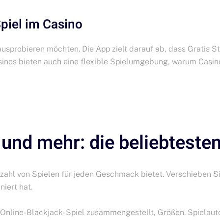
piel im Casino
 ausprobieren möchten. Die App zielt darauf ab, dass Grati
Casinos bieten auch eine flexible Spielumgebung, warum Casin
 und mehr: die beliebteste
elzahl von Spielen für jeden Geschmack bietet. Verschieben Si
iert hat.
Online-Blackjack-Spiel zusammengestellt, Größen. Spielaut