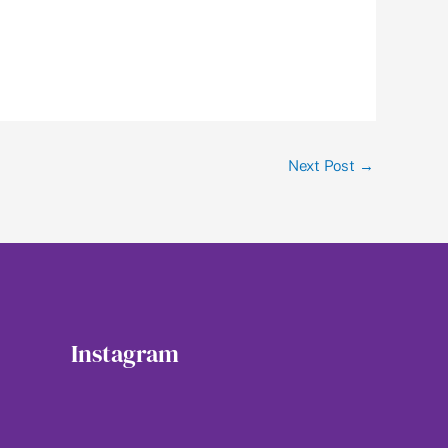
Next Post
→
Instagram