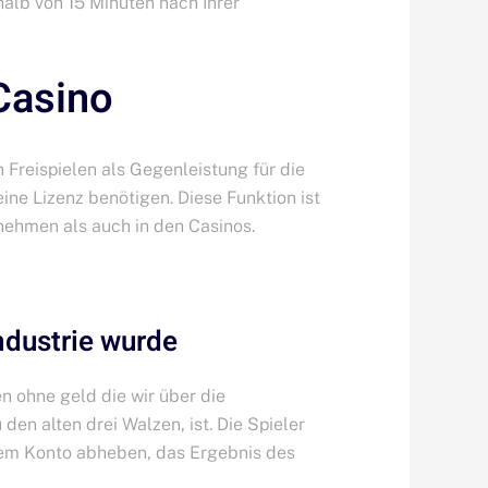
halb von 15 Minuten nach Ihrer
Casino
Freispielen als Gegenleistung für die
ne Lizenz benötigen. Diese Funktion ist
nehmen als auch in den Casinos.
ndustrie wurde
en ohne geld die wir über die
den alten drei Walzen, ist. Die Spieler
hrem Konto abheben, das Ergebnis des