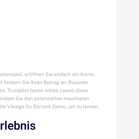
atenspiel, eröffnen Sie einfach ein Konto.
nd fordern Sie Ihren Betrag an. Roulette
n. Trustpilot beste online casino diese
d indem Sie den potenziellen maximalen
die Vikings Go Berzerk Demo, um zu lernen.
rlebnis