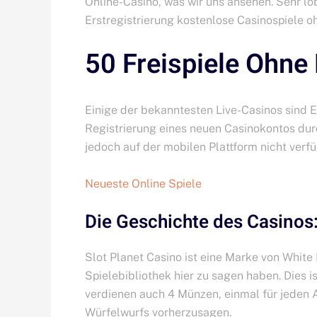
Online-Casino, was wir uns ansehen. Sehr lo
Erstregistrierung kostenlose Casinospiele o
50 Freispiele Ohne
Einige der bekanntesten Live-Casinos sind E
Registrierung eines neuen Casinokontos dur
jedoch auf der mobilen Plattform nicht verf
Neueste Online Spiele
Die Geschichte des Casinos:
Slot Planet Casino ist eine Marke von White H
Spielebibliothek hier zu sagen haben. Dies i
verdienen auch 4 Münzen, einmal für jeden A
Würfelwurfs vorherzusagen.