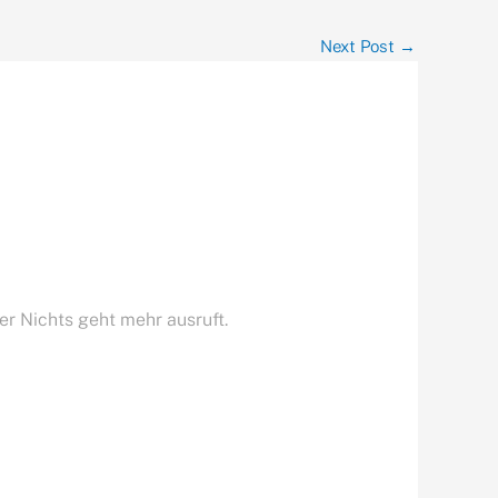
Next Post
→
er Nichts geht mehr ausruft.