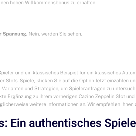
einen hohen Willkommensbonus zu erhalten.
er Spannung.
Nein, werden Sie sehen.
Spieler und ein klassisches Beispiel für ein klassisches Autom
der Slots-Spiele, klicken Sie auf die Option Jetzt einzahlen u
k-Varianten und Strategien, um Spieleranfragen zu untersuche
ekte Ergänzung zu ihrem vorherigen Cazino Zeppelin Slot un
glicherweise weitere Informationen an. Wir empfehlen Ihnen 
: Ein authentisches Spiele