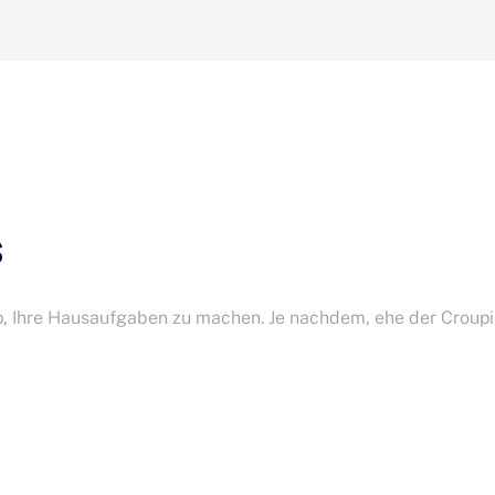
s
App, Ihre Hausaufgaben zu machen. Je nachdem, ehe der Croupi