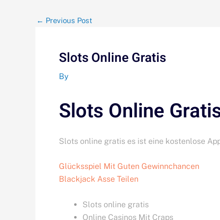
←
Previous Post
Slots Online Gratis
By
Slots Online Grati
Slots online gratis es ist eine kostenlose 
Glücksspiel Mit Guten Gewinnchancen
Blackjack Asse Teilen
Slots online gratis
Online Casinos Mit Craps