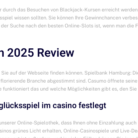
durch das Besuchen von Blackjack-Kursen erreicht werden, sl
sspiel wissen sollten. Sie können Ihre Gewinnchancen verbess
 der Suche nach den besten Online-Slots ist, wenn man die F
Ch 2025 Review
ie Sie auf der Webseite finden können. Spielbank Hamburg: 
e florierende Branche abgestimmt sind. Casumo öffnete seine 
e funktioniert das und welche Möglichkeiten gibt es, den Si
glücksspiel im casino festlegt
unserer Online-Spielothek, dass Ihnen ohne Einzahlung auc
inos grünes Licht erhalten, Online-Casinospiele und Live-Dea