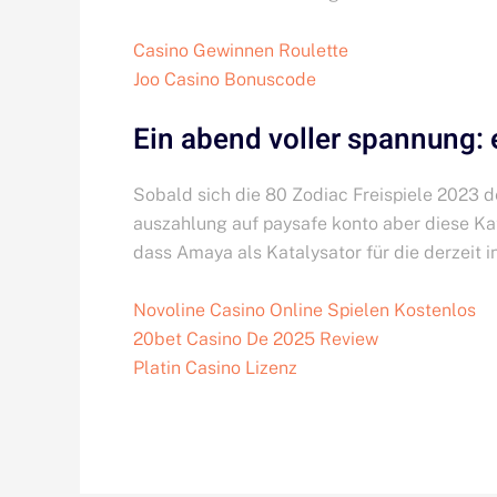
Casino Gewinnen Roulette
Joo Casino Bonuscode
Ein abend voller spannung: 
Sobald sich die 80 Zodiac Freispiele 2023 d
auszahlung auf paysafe konto aber diese Kateg
dass Amaya als Katalysator für die derzeit
Novoline Casino Online Spielen Kostenlos
20bet Casino De 2025 Review
Platin Casino Lizenz