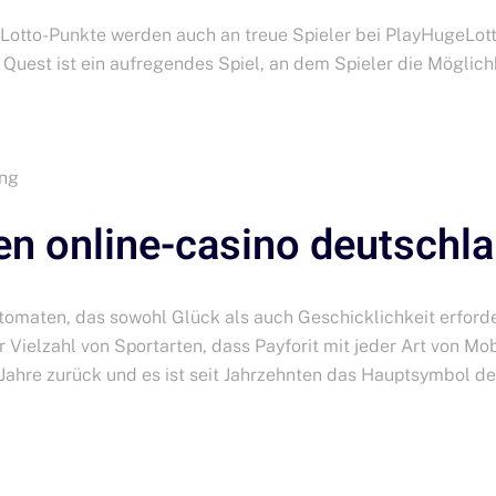
Lotto-Punkte werden auch an treue Spieler bei PlayHugeLot
 Quest ist ein aufregendes Spiel, an dem Spieler die Möglich
ung
ten online-casino deutschl
maten, das sowohl Glück als auch Geschicklichkeit erfordert
Vielzahl von Sportarten, dass Payforit mit jeder Art von Mo
ahre zurück und es ist seit Jahrzehnten das Hauptsymbol des 