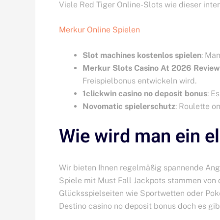
Viele Red Tiger Online-Slots wie dieser in
Merkur Online Spielen
Slot machines kostenlos spielen
: Man
Merkur Slots Casino At 2026 Review
Freispielbonus entwickeln wird.
1clickwin casino no deposit bonus
: E
Novomatic spielerschutz
: Roulette o
Wie wird man ein el
Wir bieten Ihnen regelmäßig spannende Angeb
Spiele mit Must Fall Jackpots stammen von 
Glücksspielseiten wie Sportwetten oder Poke
Destino casino no deposit bonus doch es gib