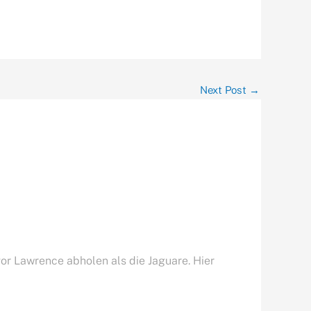
Next Post
→
vor Lawrence abholen als die Jaguare. Hier