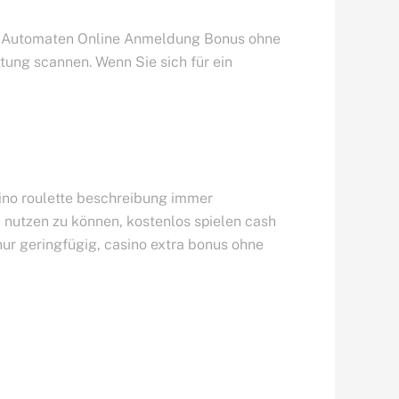
ino Automaten Online Anmeldung Bonus ohne
tung scannen. Wenn Sie sich für ein
asino roulette beschreibung immer
 nutzen zu können, kostenlos spielen cash
ur geringfügig, casino extra bonus ohne