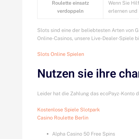
Roulette einsatz
Wenn Sie Hilf
verdoppeln
erlernen und
Slots sind eine der beliebtesten Arten von G
Online-Casinos, unsere Live-Dealer-Spiele bi
Slots Online Spielen
Nutzen sie ihre cha
Leider hat die Zahlung das ecoPayz-Konto de
Kostenlose Spiele Slotpark
Casino Roulette Berlin
Alpha Casino 50 Free Spins