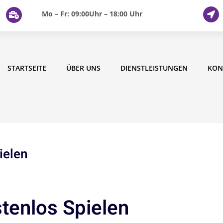
Mo – Fr: 09:00Uhr – 18:00 Uhr
STARTSEITE
ÜBER UNS
DIENSTLEISTUNGEN
KON
ielen
tenlos Spielen