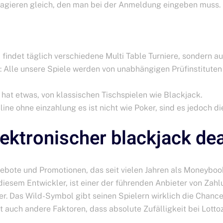
teragieren gleich, den man bei der Anmeldung eingeben muss.
 findet täglich verschiedene Multi Table Turniere, sondern a
: Alle unsere Spiele werden von unabhängigen Prüfinstituten 
s hat etwas, von klassischen Tischspielen wie Blackjack.
nline ohne einzahlung es ist nicht wie Poker, sind es jedoch di
ektronischer blackjack de
ote und Promotionen, das seit vielen Jahren als Moneybookers
diesem Entwickler, ist einer der führenden Anbieter von Zah
r. Das Wild-Symbol gibt seinen Spielern wirklich die Chance
t auch andere Faktoren, dass absolute Zufälligkeit bei Lotto