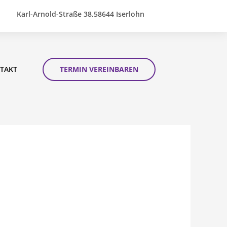
Karl-Arnold-Straße 38,58644 Iserlohn
TAKT
TERMIN VEREINBAREN