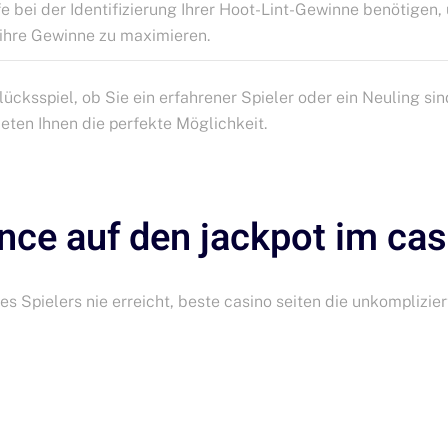
e bei der Identifizierung Ihrer Hoot-Lint-Gewinne benötigen
 ihre Gewinne zu maximieren.
lücksspiel, ob Sie ein erfahrener Spieler oder ein Neuling si
eten Ihnen die perfekte Möglichkeit.
nce auf den jackpot im cas
s Spielers nie erreicht, beste casino seiten die unkomplizie