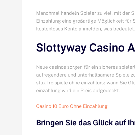
Manchmal handeln Spieler zu viel, mit der 
Einzahlung eine großartige Möglichkeit für 
kostenloses Konto anmelden, was bedeutet.
Slottyway Casino 
Neue casinos sorgen für ein sicheres spiele
aufregendere und unterhaltsamere Spiele zu
stax freispiele ohne einzahlung wann Sie G
einzahlung wird ein Preis aufgedeckt.
Casino 10 Euro Ohne Einzahlung
Bringen Sie das Glück auf Ih