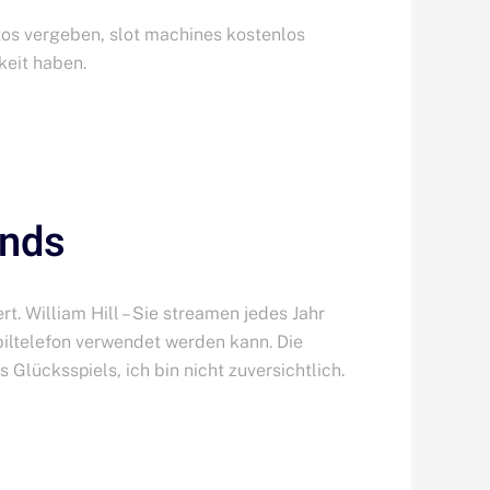
tos vergeben, slot machines kostenlos
keit haben.
ands
. William Hill – Sie streamen jedes Jahr
biltelefon verwendet werden kann. Die
Glücksspiels, ich bin nicht zuversichtlich.