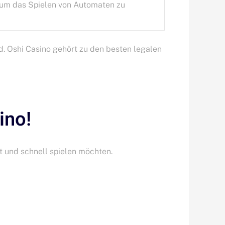
, um das Spielen von Automaten zu
nd. Oshi Casino gehört zu den besten legalen
ino!
rt und schnell spielen möchten.