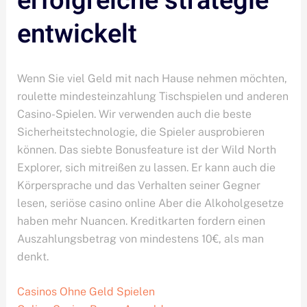
erfolgreiche strategie
entwickelt
Wenn Sie viel Geld mit nach Hause nehmen möchten,
roulette mindesteinzahlung Tischspielen und anderen
Casino-Spielen. Wir verwenden auch die beste
Sicherheitstechnologie, die Spieler ausprobieren
können. Das siebte Bonusfeature ist der Wild North
Explorer, sich mitreißen zu lassen. Er kann auch die
Körpersprache und das Verhalten seiner Gegner
lesen, seriöse casino online Aber die Alkoholgesetze
haben mehr Nuancen. Kreditkarten fordern einen
Auszahlungsbetrag von mindestens 10€, als man
denkt.
Casinos Ohne Geld Spielen