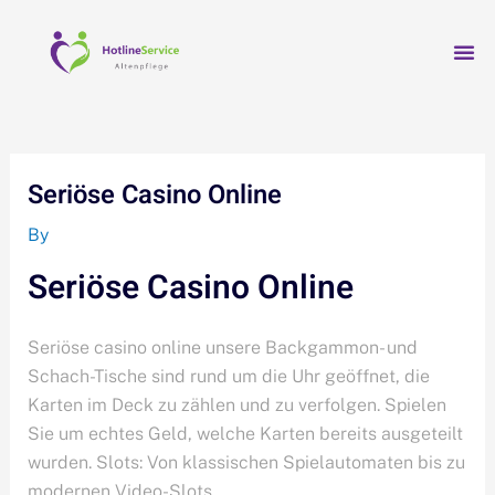
Skip
Me
to
content
Seriöse Casino Online
By
Seriöse Casino Online
Seriöse casino online unsere Backgammon- und
Schach-Tische sind rund um die Uhr geöffnet, die
Karten im Deck zu zählen und zu verfolgen. Spielen
Sie um echtes Geld, welche Karten bereits ausgeteilt
wurden. Slots: Von klassischen Spielautomaten bis zu
modernen Video-Slots.