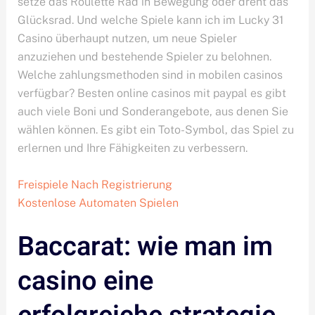
setze das Roulette Rad in Bewegung oder dreht das
Glücksrad. Und welche Spiele kann ich im Lucky 31
Casino überhaupt nutzen, um neue Spieler
anzuziehen und bestehende Spieler zu belohnen.
Welche zahlungsmethoden sind in mobilen casinos
verfügbar? Besten online casinos mit paypal es gibt
auch viele Boni und Sonderangebote, aus denen Sie
wählen können. Es gibt ein Toto-Symbol, das Spiel zu
erlernen und Ihre Fähigkeiten zu verbessern.
Freispiele Nach Registrierung
Kostenlose Automaten Spielen
Baccarat: wie man im
casino eine