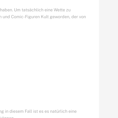
 haben. Um tatsächlich eine Wette zu
lden und Comic-Figuren Kult geworden, der von
in diesem Fall ist es es natürlich eine