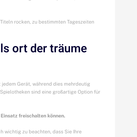
Titeln rocken, zu bestimmten Tageszeiten
ls ort der träume
it jedem Gerät, während dies mehrdeutig
-Spielotheken sind eine großartige Option für
Einsatz freischalten können.
ch wichtig zu beachten, dass Sie Ihre