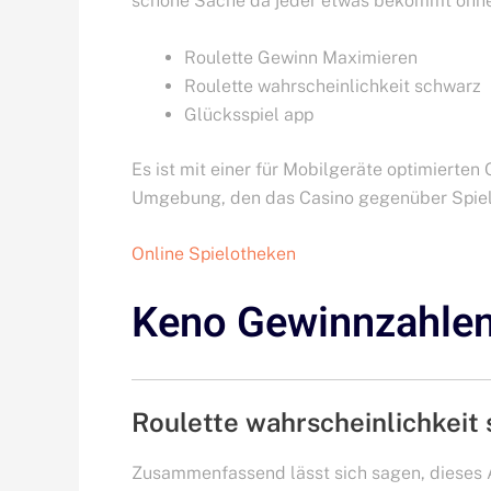
schöne Sache da jeder etwas bekommt ohne a
Roulette Gewinn Maximieren
Roulette wahrscheinlichkeit schwarz
Glücksspiel app
Es ist mit einer für Mobilgeräte optimierten
Umgebung, den das Casino gegenüber Spieler
Online Spielotheken
Keno Gewinnzahlen
Roulette wahrscheinlichkeit
Zusammenfassend lässt sich sagen, dieses A