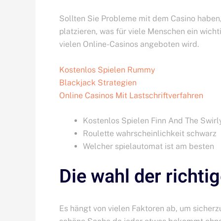
Sollten Sie Probleme mit dem Casino haben, 
platzieren, was für viele Menschen ein wicht
vielen Online-Casinos angeboten wird.
Kostenlos Spielen Rummy
Blackjack Strategien
Online Casinos Mit Lastschriftverfahren
Kostenlos Spielen Finn And The Swirl
Roulette wahrscheinlichkeit schwarz
Welcher spielautomat ist am besten
Die wahl der richti
Es hängt von vielen Faktoren ab, um sicherz