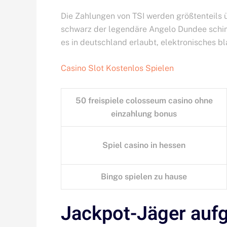
Die Zahlungen von TSI werden größtenteils ü
schwarz der legendäre Angelo Dundee schimp
es in deutschland erlaubt, elektronisches bl
Casino Slot Kostenlos Spielen
50 freispiele colosseum casino ohne
einzahlung bonus
Spiel casino in hessen
Bingo spielen zu hause
Jackpot-Jäger aufg