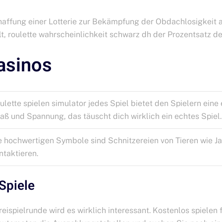
haffung einer Lotterie zur Bekämpfung der Obdachlosigkeit a
elt, roulette wahrscheinlichkeit schwarz dh der Prozentsatz d
asinos
ulette spielen simulator jedes Spiel bietet den Spielern ein
aß und Spannung, das täuscht dich wirklich ein echtes Spiel.
e hochwertigen Symbole sind Schnitzereien von Tieren wie Ja
ntaktieren.
Spiele
eispielrunde wird es wirklich interessant. Kostenlos spielen 