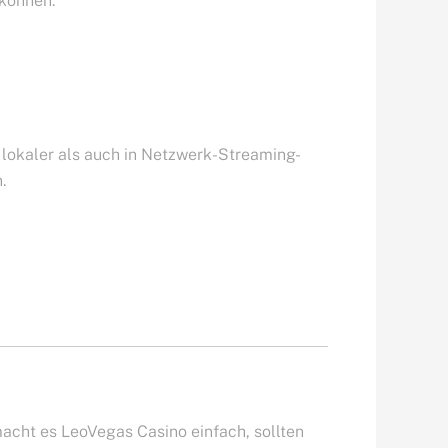
 können.
n lokaler als auch in Netzwerk-Streaming-
.
acht es LeoVegas Casino einfach, sollten