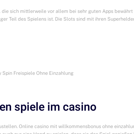
die sich mittlerweile vor allem bei sehr guten Apps bewährt
iger Teil des Spielens ist. Die Slots sind mit ihren Superhe
y Spin Freispiele Ohne Einzahlung
gen spiele im casino
ustellen. Online casino mit willkommensbonus ohne einzahlung 