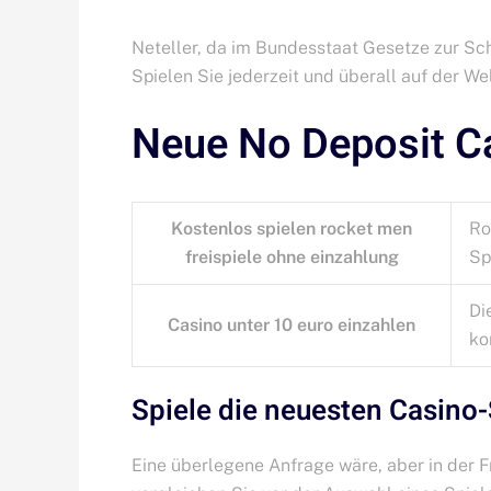
Neteller, da im Bundesstaat Gesetze zur Sc
Spielen Sie jederzeit und überall auf der W
Neue No Deposit C
Kostenlos spielen rocket men
Ro
freispiele ohne einzahlung
Sp
Di
Casino unter 10 euro einzahlen
ko
Spiele die neuesten Casino-
Eine überlegene Anfrage wäre, aber in der Fr