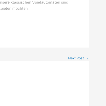
 Unsere klassischen Spielautomaten sind
 spielen möchten.
Next Post
→