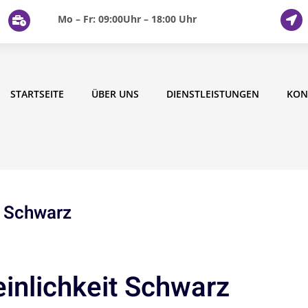
Mo – Fr: 09:00Uhr – 18:00 Uhr
STARTSEITE
ÜBER UNS
DIENSTLEISTUNGEN
KON
t Schwarz
inlichkeit Schwarz