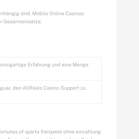
nhängig sind. Mobile Online Casinos:
er Gesamteinsätze.
e einzigartige Erfahrung und eine Menge
guar, den AllReels Casino-Support zu
fortunes of sparta freispiele ohne einzahlung