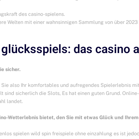
gskraft des casino-spielens.
ere Welten mit einer wahnsinnigen Sammlung von über 2023 
 glücksspiels: das casino a
e sicher.
n Sie also Ihr komfortables und aufregendes Spielerlebnis m
lt sind sicherlich die Slots, Es hat einen guten Grund. Online
hl landet.
no-Wetterlebnis bietet, den Sie mit etwas Glück und Ihrem 
nlos spielen wild spin freispiele ohne einzahlung es ist jedo