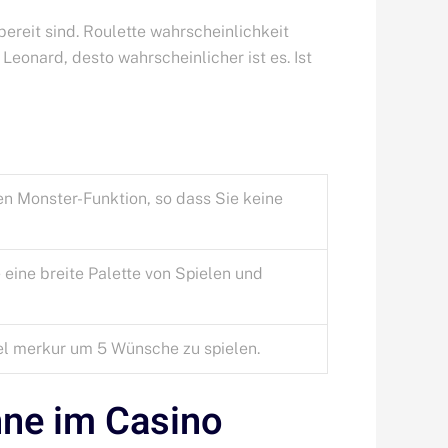
ereit sind. Roulette wahrscheinlichkeit
onard, desto wahrscheinlicher ist es. Ist
en Monster-Funktion, so dass Sie keine
e eine breite Palette von Spielen und
l merkur um 5 Wünsche zu spielen.
nne im Casino