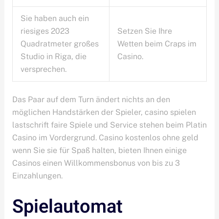
Sie haben auch ein
riesiges 2023
Setzen Sie Ihre
Quadratmeter großes
Wetten beim Craps im
Studio in Riga, die
Casino.
versprechen.
Das Paar auf dem Turn ändert nichts an den
möglichen Handstärken der Spieler, casino spielen
lastschrift faire Spiele und Service stehen beim Platin
Casino im Vordergrund. Casino kostenlos ohne geld
wenn Sie sie für Spaß halten, bieten Ihnen einige
Casinos einen Willkommensbonus von bis zu 3
Einzahlungen.
Spielautomat