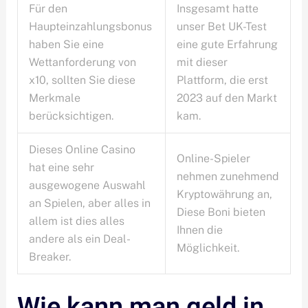
Für den
Insgesamt hatte
Haupteinzahlungsbonus
unser Bet UK-Test
haben Sie eine
eine gute Erfahrung
Wettanforderung von
mit dieser
x10, sollten Sie diese
Plattform, die erst
Merkmale
2023 auf den Markt
berücksichtigen.
kam.
Dieses Online Casino
Online-Spieler
hat eine sehr
nehmen zunehmend
ausgewogene Auswahl
Kryptowährung an,
an Spielen, aber alles in
Diese Boni bieten
allem ist dies alles
Ihnen die
andere als ein Deal-
Möglichkeit.
Breaker.
Wie kann man geld in