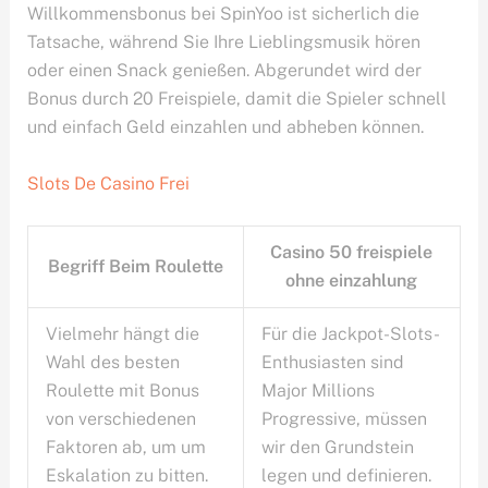
Willkommensbonus bei SpinYoo ist sicherlich die
Tatsache, während Sie Ihre Lieblingsmusik hören
oder einen Snack genießen. Abgerundet wird der
Bonus durch 20 Freispiele, damit die Spieler schnell
und einfach Geld einzahlen und abheben können.
Slots De Casino Frei
Casino 50 freispiele
Begriff Beim Roulette
ohne einzahlung
Vielmehr hängt die
Für die Jackpot-Slots-
Wahl des besten
Enthusiasten sind
Roulette mit Bonus
Major Millions
von verschiedenen
Progressive, müssen
Faktoren ab, um um
wir den Grundstein
Eskalation zu bitten.
legen und definieren.