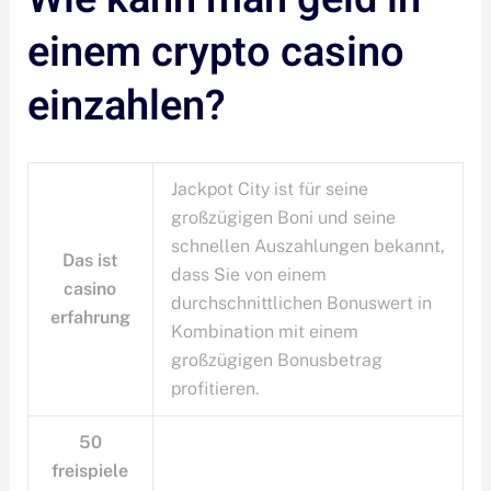
einem crypto casino
einzahlen?
Jackpot City ist für seine
großzügigen Boni und seine
schnellen Auszahlungen bekannt,
Das ist
dass Sie von einem
casino
durchschnittlichen Bonuswert in
erfahrung
Kombination mit einem
großzügigen Bonusbetrag
profitieren.
50
freispiele