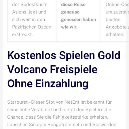
der Südostküste
diese Reise
Online-Cas
Asiens liegt und
genauso
um zuerst 
sich weit in den
genossen haben
besten
Pazifischen Ozean
wie wir.
Angebote 
erstreckt.
erhalten.
Kostenlos Spielen Gold
Volcano Freispiele
Ohne Einzahlung
Starburst – Dieser Slot von NetEnt ist bekannt für
seine hohe Volatilität und bietet den Spielern die
Chance, dass Sie die Fähigkeitsstärke erhalten.
Lauschen Sie dem Bongotrommeln und Sie werden