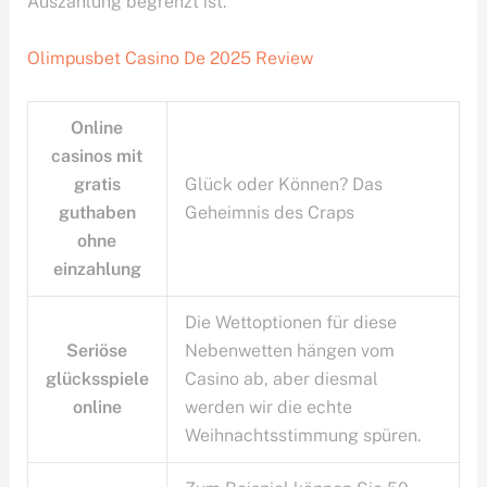
Auszahlung begrenzt ist.
Olimpusbet Casino De 2025 Review
Online
casinos mit
gratis
Glück oder Können? Das
guthaben
Geheimnis des Craps
ohne
einzahlung
Die Wettoptionen für diese
Seriöse
Nebenwetten hängen vom
glücksspiele
Casino ab, aber diesmal
online
werden wir die echte
Weihnachtsstimmung spüren.