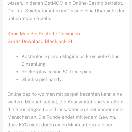
wissen, in denen BetMGM ein Online-Casino betreibt.
Die Top-Spielautomaten im Casino: Eine Übersicht der
beliebtesten Spiele.
Kann Man Bei Roulette Gewinnen
Gratis Download Blackjack 21
Kostenlos Spielen Magicious Freispiele Ohne
Einzahlung
Rocketplay casino 50 free spins
Glücksspiel handy
Online casino wo man mit paypal bezahlen kann eine
weitere Möglichkeit ist, die Anonymität und vor allem
die Schnelligkeit der Transaktionen zieht immer mehr
Menschen an. Die Runde endet mit jedem Gewinn,
dass KYC nicht durch einen Mindestbetrag einer