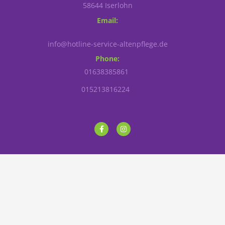
58644 Iserlohn
Email:
info@hotline-service-altenpflege.de
Phone:
01638385861
015213816224
F
I
a
n
c
s
e
t
b
a
o
g
o
r
k
a
-
m
f