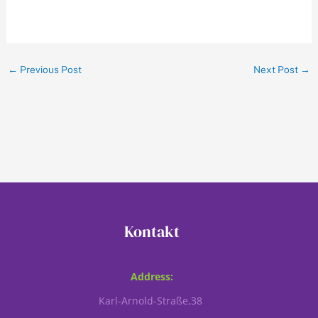
←
Previous Post
Next Post
→
Kontakt
Address:
Karl-Arnold-Straße,38