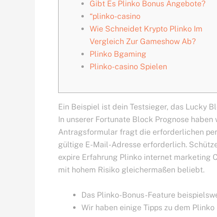
Gibt Es Plinko Bonus Angebote?
“plinko-casino
Wie Schneidet Krypto Plinko Im
Vergleich Zur Gameshow Ab?
Plinko Bgaming
Plinko-casino Spielen
Ein Beispiel ist dein Testsieger, das Lucky 
In unserer Fortunate Block Prognose haben 
Antragsformular fragt die erforderlichen pe
gültige E-Mail-Adresse erforderlich. Schüt
expire Erfahrung Plinko internet marketing C
mit hohem Risiko gleichermaßen beliebt.
Das Plinko-Bonus-Feature beispielswe
Wir haben einige Tipps zu dem Plinko