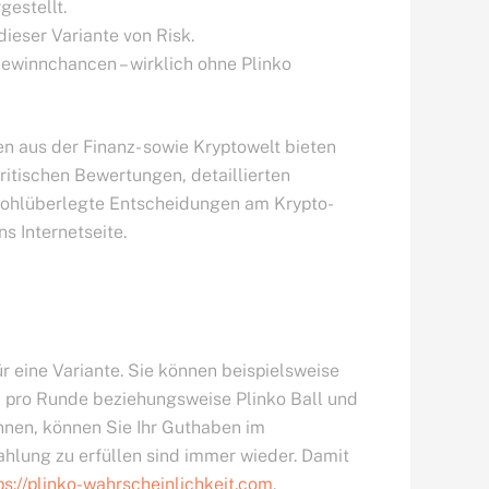
estellt.
ieser Variante von Risk.
Gewinnchancen – wirklich ohne Plinko
n aus der Finanz- sowie Kryptowelt bieten
ritischen Bewertungen, detaillierten
 wohlüberlegte Entscheidungen am Krypto-
s Internetseite.
r eine Variante. Sie können beispielsweise
tz pro Runde beziehungsweise Plinko Ball und
nnen, können Sie Ihr Guthaben im
hlung zu erfüllen sind immer wieder. Damit
ps://plinko-wahrscheinlichkeit.com
.