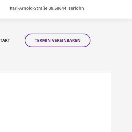
Karl-Arnold-Straße 38,58644 Iserlohn
TAKT
TERMIN VEREINBAREN