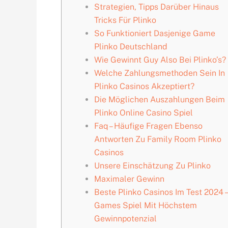
Strategien, Tipps Darüber Hinaus
Tricks Für Plinko
So Funktioniert Dasjenige Game
Plinko Deutschland
Wie Gewinnt Guy Also Bei Plinko’s?
Welche Zahlungsmethoden Sein In
Plinko Casinos Akzeptiert?
Die Möglichen Auszahlungen Beim
Plinko Online Casino Spiel
Faq – Häufige Fragen Ebenso
Antworten Zu Family Room Plinko
Casinos
Unsere Einschätzung Zu Plinko
Maximaler Gewinn
Beste Plinko Casinos Im Test 2024 –
Games Spiel Mit Höchstem
Gewinnpotenzial