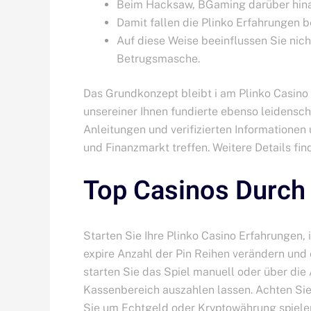
Beim Hacksaw, BGaming darüber hinaus
Damit fallen die Plinko Erfahrungen b
Auf diese Weise beeinflussen Sie nic
Betrugsmasche.
Das Grundkonzept bleibt i am Plinko Casino
unsereiner Ihnen fundierte ebenso leidensch
Anleitungen und verifizierten Informatione
und Finanzmarkt treffen. Weitere Details fin
Top Casinos Durch 
Starten Sie Ihre Plinko Casino Erfahrungen,
expire Anzahl der Pin Reihen verändern und 
starten Sie das Spiel manuell oder über di
Kassenbereich auszahlen lassen. Achten Sie
Sie um Echtgeld oder Kryptowährung spiele