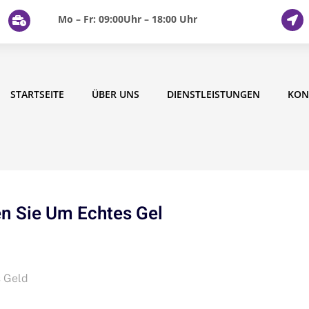
Mo – Fr: 09:00Uhr – 18:00 Uhr
STARTSEITE
ÜBER UNS
DIENSTLEISTUNGEN
KON
en Sie Um Echtes Gel
s Geld