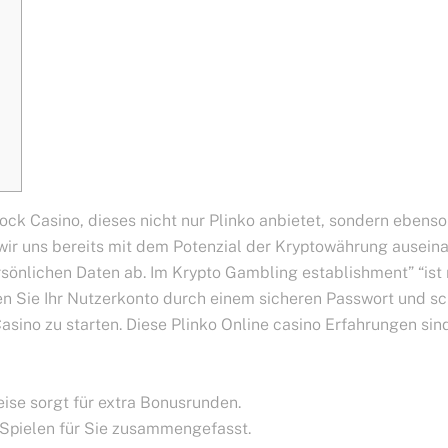
Block Casino, dieses nicht nur Plinko anbietet, sondern eben
wir uns bereits mit dem Potenzial der Kryptowährung ausein
rsönlichen Daten ab. Im Krypto Gambling establishment” “ist n
zen Sie Ihr Nutzerkonto durch einem sicheren Passwort und s
asino zu starten. Diese Plinko Online casino Erfahrungen sin
ise sorgt für extra Bonusrunden.
 Spielen für Sie zusammengefasst.