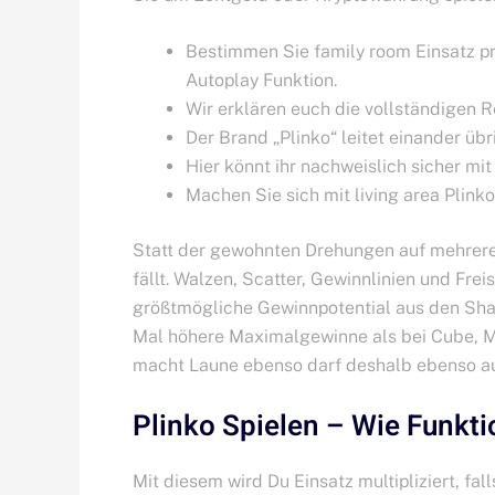
Bestimmen Sie family room Einsatz pr
Autoplay Funktion.
Wir erklären euch die vollständigen R
Der Brand „Plinko“ leitet einander üb
Hier könnt ihr nachweislich sicher mit
Machen Sie sich mit living area Plink
Statt der gewohnten Drehungen auf mehreren 
fällt. Walzen, Scatter, Gewinnlinien und Fre
größtmögliche Gewinnpotential aus den Share 
Mal höhere Maximalgewinne als bei Cube, Mi
macht Laune ebenso darf deshalb ebenso auf
Plinko Spielen – Wie Funkti
Mit diesem wird Du Einsatz multipliziert, fal