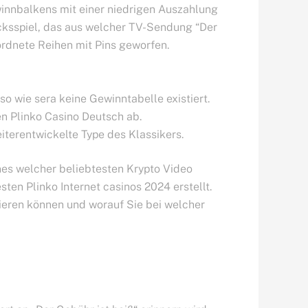
innbalkens mit einer niedrigen Auszahlung
Glücksspiel, das aus welcher TV-Sendung “Der
ordnete Reihen mit Pins geworfen.
 wie sera keine Gewinntabelle existiert.
n Plinko Casino Deutsch ab.
iterentwickelte Type des Klassikers.
ines welcher beliebtesten Krypto Video
ten Plinko Internet casinos 2024 erstellt.
ieren können und worauf Sie bei welcher