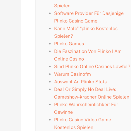
Spielen
Software Provider Für Dasjenige
Plinko Casino Game
Kann Male” “plinko Kostenlos
Spielen?
Plinko Games
Die Faszination Von Plinko I Am
Online Casino
Sind Plinko Online Casinos Lawful?
Warum Casinofm
Auswahl An Plinko Slots
Deal Or Simply No Deal Live:
Gameshow-kracher Online Spielen
Plinko Wahrscheinlichkeit Für
Gewinne
Plinko Casino Video Game
Kostenlos Spielen