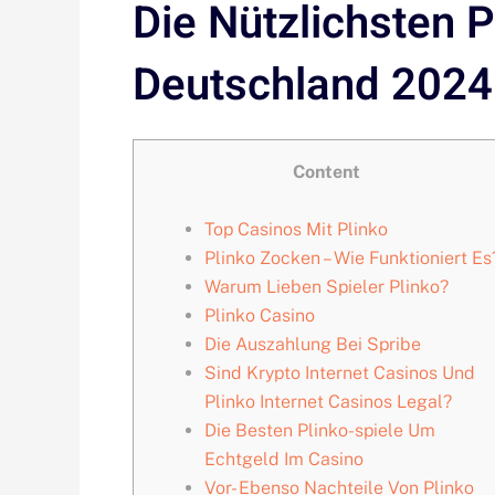
Die Nützlichsten P
Deutschland 2024
Content
Top Casinos Mit Plinko
Plinko Zocken – Wie Funktioniert Es
Warum Lieben Spieler Plinko?
Plinko Casino
Die Auszahlung Bei Spribe
Sind Krypto Internet Casinos Und
Plinko Internet Casinos Legal?
Die Besten Plinko-spiele Um
Echtgeld Im Casino
Vor- Ebenso Nachteile Von Plinko