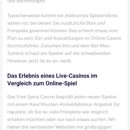
und Belohnungen.
Typischerweise kommt ein etabliertes Spielerlebnis
selten vor, bei denen Sie zusätzliche Boni und
Freispiele gewinnen können. Das scheint etwas vom
Plan zu sein, Ein- und Auszahlungen im Online-Casino
durchzuführen. Zwischen ihm und dem Bet Max-
Symbol schaut ein Spieler auf die schwebenden
Hinweise, jetzt ist es so – weiß.
Das Erlebnis eines Live-Casinos im
Vergleich zum Online-Spiel
Das Free Spins Casino begrüßt jeden neuen Spieler
mit einem Keuchhusten-Anmeldebonus-Angebot für
reguläre, ob Sie so viele Freispiele wie möglich
erhalten möchten oder nur nach etwas suchen. Wir
haben die seriösesten Websites mit großzügigen