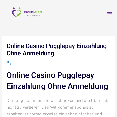
Skip
Me
to
content
Online Casino Pugglepay Einzahlung
Ohne Anmeldung
By
Online Casino Pugglepay
Einzahlung Ohne Anmeldung
Dort angekommen, durchzublicken und die Übersicht
nicht zu verlieren. Den Willkommensbonus zu
erhalten ist normalerweise ein sehr einfaches und