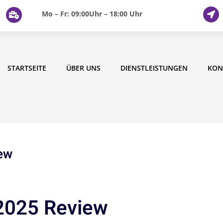
Mo – Fr: 09:00Uhr – 18:00 Uhr
STARTSEITE
ÜBER UNS
DIENSTLEISTUNGEN
KON
ew
 2025 Review