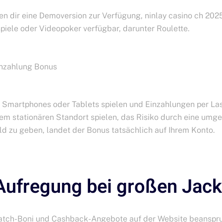
n dir eine Demoversion zur Verfügung, ninlay casino ch 2025
hspiele oder Videopoker verfügbar, darunter Roulette.
inzahlung Bonus
n Smartphones oder Tablets spielen und Einzahlungen per Last
em stationären Standort spielen, das Risiko durch eine umg
eld zu geben, landet der Bonus tatsächlich auf Ihrem Konto.
Aufregung bei großen Jack
atch-Boni und Cashback-Angebote auf der Website beanspru