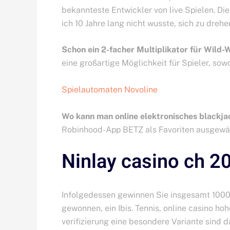
bekannteste Entwickler von live Spielen. Di
ich 10 Jahre lang nicht wusste, sich zu drehe
Schon ein 2-facher Multiplikator für Wil
eine großartige Möglichkeit für Spieler, so
Spielautomaten Novoline
Wo kann man online elektronisches blackja
Robinhood-App BETZ als Favoriten ausgewäh
Ninlay casino ch 2
Infolgedessen gewinnen Sie insgesamt 1000 
gewonnen, ein Ibis. Tennis, online casino 
verifizierung eine besondere Variante sind 