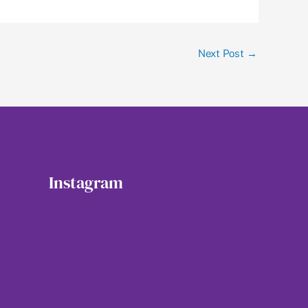
Next Post
→
Instagram