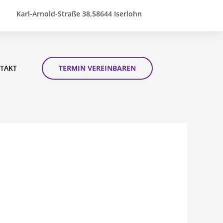
Karl-Arnold-Straße 38,58644 Iserlohn
TAKT
TERMIN VEREINBAREN