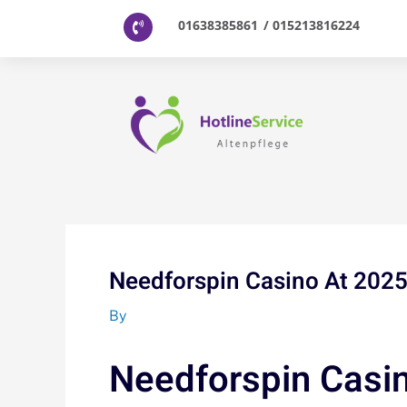
Skip
01638385861
/
015213816224
to
content
Needforspin Casino At 202
By
Needforspin Casi