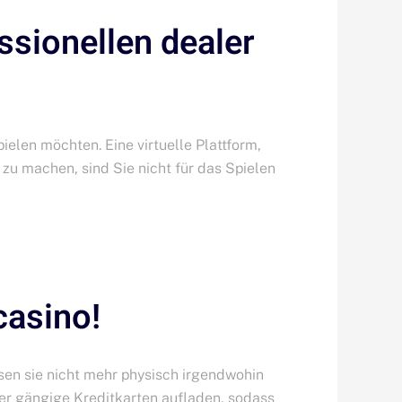
ssionellen dealer
ielen möchten. Eine virtuelle Plattform,
 zu machen, sind Sie nicht für das Spielen
casino!
ssen sie nicht mehr physisch irgendwohin
er gängige Kreditkarten aufladen, sodass