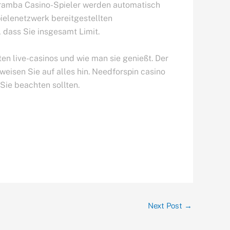
aramba Casino-Spieler werden automatisch
elenetzwerk bereitgestellten
dass Sie insgesamt Limit.
en live-casinos und wie man sie genießt. Der
weisen Sie auf alles hin. Needforspin casino
Sie beachten sollten.
Next Post
→