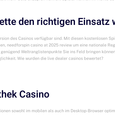
tte den richtigen Einsatz 
ersion des Casinos verfügbar sind. Mit diesen kostenlosen Sp
n, needforspin casino at 2025 review um eine nationale Reg
 genügend Weltranglistenpunkte Sie ins Feld bringen können.
glichkeit. Wie wurden die live dealer casinos bewertet?
thek Casino
tionen sowohl im mobilen als auch im Desktop-Browser optimi