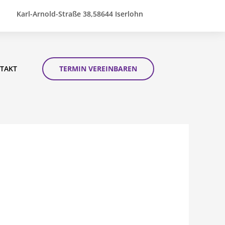
Karl-Arnold-Straße 38,58644 Iserlohn
TAKT
TERMIN VEREINBAREN