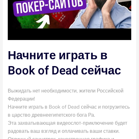
Начните играть в
Book of Dead сейчас
Выжидать нет необходимости, жители Российской
Федерации!
Начните играть в Book of Dead сейчас и погрузитесь
в царство древнеегипетского бога Ра.
Эта захватывающая видеослот-приключение будет
радовать ваш взгляд и оплачивать ваши ставки.