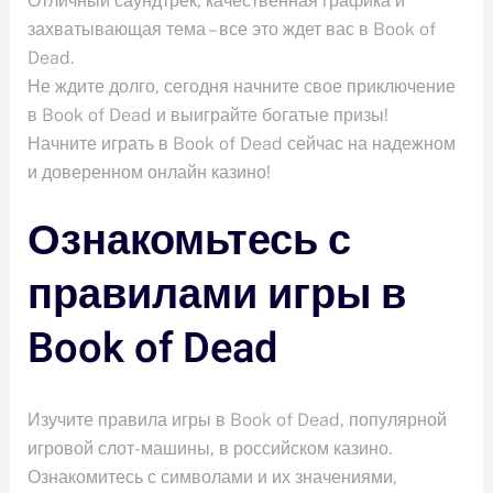
Отличный саундтрек, качественная графика и
захватывающая тема – все это ждет вас в Book of
Dead.
Не ждите долго, сегодня начните свое приключение
в Book of Dead и выиграйте богатые призы!
Начните играть в Book of Dead сейчас на надежном
и доверенном онлайн казино!
Ознакомьтесь с
правилами игры в
Book of Dead
Изучите правила игры в Book of Dead, популярной
игровой слот-машины, в российском казино.
Ознакомитесь с символами и их значениями,