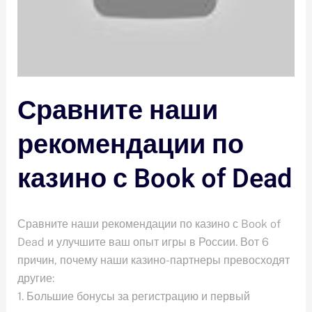
Сравните наши
рекомендации по
казино с Book of Dead
Сравните наши рекомендации по казино с Book of
Dead и улучшите ваш опыт игры в России. Вот 6
причин, почему наши казино-партнеры превосходят
другие:
1. Большие бонусы за регистрацию и первый