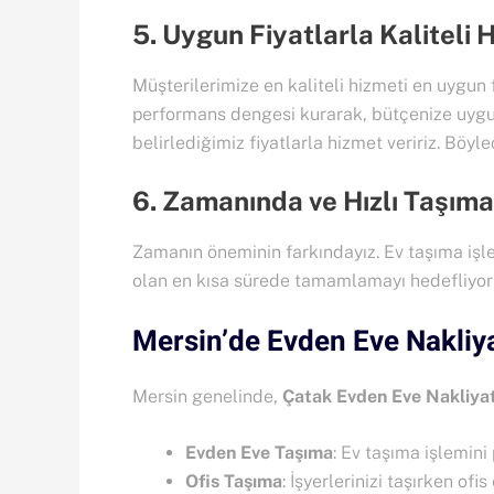
5. Uygun Fiyatlarla Kaliteli 
Müşterilerimize en kaliteli hizmeti en uygun 
performans dengesi kurarak, bütçenize uygun
belirlediğimiz fiyatlarla hizmet veririz. Böy
6. Zamanında ve Hızlı Taşıma
Zamanın öneminin farkındayız. Ev taşıma işlem
olan en kısa sürede tamamlamayı hedefliyoruz. 
Mersin’de Evden Eve Nakliy
Mersin genelinde,
Çatak Evden Eve Nakliya
Evden Eve Taşıma
: Ev taşıma işlemini
Ofis Taşıma
: İşyerlerinizi taşırken ofi