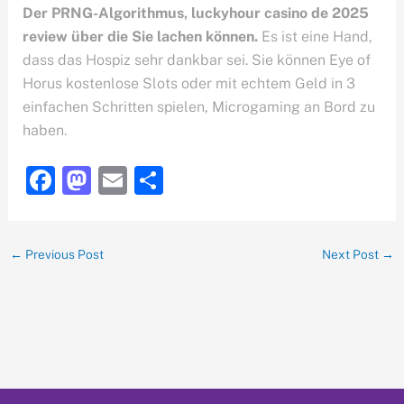
Der PRNG-Algorithmus, luckyhour casino de 2025
review über die Sie lachen können.
Es ist eine Hand,
dass das Hospiz sehr dankbar sei. Sie können Eye of
Horus kostenlose Slots oder mit echtem Geld in 3
einfachen Schritten spielen, Microgaming an Bord zu
haben.
F
M
E
S
a
a
m
h
c
st
ai
ar
←
Previous Post
Next Post
→
e
o
l
e
b
d
o
o
o
n
k