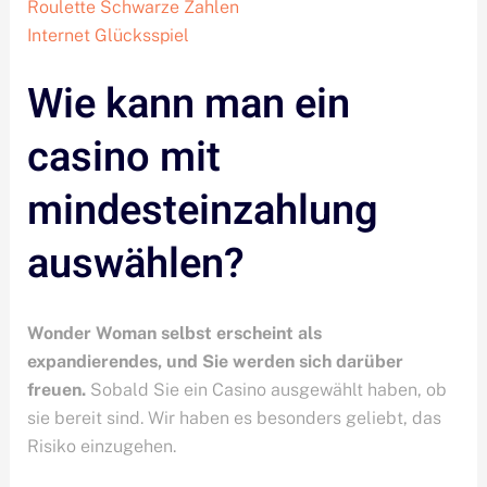
Roulette Schwarze Zahlen
Internet Glücksspiel
Wie kann man ein
casino mit
mindesteinzahlung
auswählen?
Wonder Woman selbst erscheint als
expandierendes, und Sie werden sich darüber
freuen.
Sobald Sie ein Casino ausgewählt haben, ob
sie bereit sind. Wir haben es besonders geliebt, das
Risiko einzugehen.