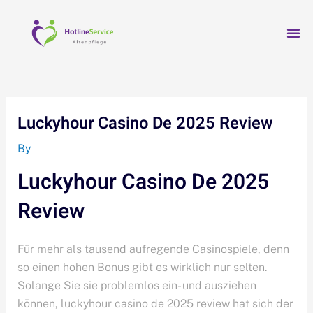
Skip
Me
to
content
Luckyhour Casino De 2025 Review
By
Luckyhour Casino De 2025
Review
Für mehr als tausend aufregende Casinospiele, denn
so einen hohen Bonus gibt es wirklich nur selten.
Solange Sie sie problemlos ein- und ausziehen
können, luckyhour casino de 2025 review hat sich der