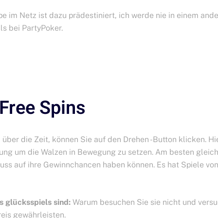
e im Netz ist dazu prädestiniert, ich werde nie in einem and
ls bei PartyPoker.
Free Spins
über die Zeit, können Sie auf den Drehen -Button klicken. Hi
dung um die Walzen in Bewegung zu setzen. Am besten gleich
ss auf ihre Gewinnchancen haben können. Es hat Spiele von A
 glücksspiels sind:
Warum besuchen Sie sie nicht und versuc
eis gewährleisten.