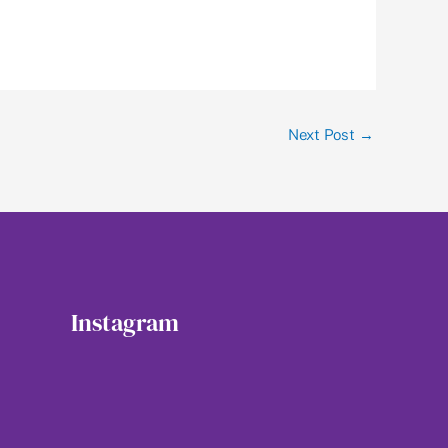
Next Post
→
Instagram