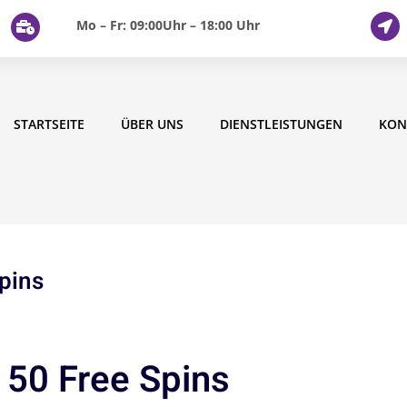
Mo – Fr: 09:00Uhr – 18:00 Uhr
STARTSEITE
ÜBER UNS
DIENSTLEISTUNGEN
KON
pins
 50 Free Spins