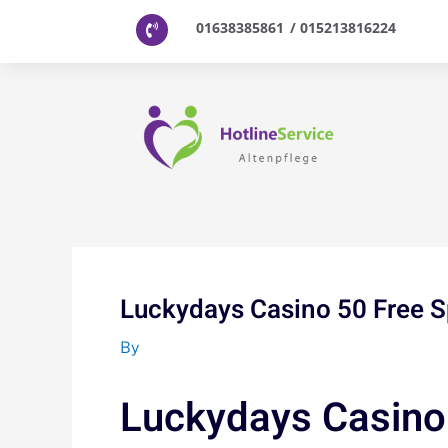
Skip
01638385861
/
015213816224
to
content
Luckydays Casino 50 Free S
By
Luckydays Casino