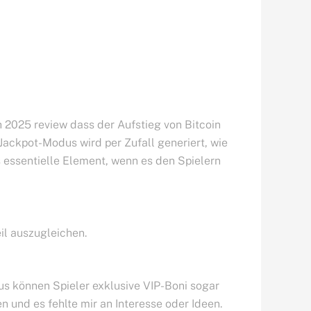
h 2025 review dass der Aufstieg von Bitcoin
Jackpot-Modus wird per Zufall generiert, wie
 essentielle Element, wenn es den Spielern
il auszugleichen.
us können Spieler exklusive VIP-Boni sogar
n und es fehlte mir an Interesse oder Ideen.