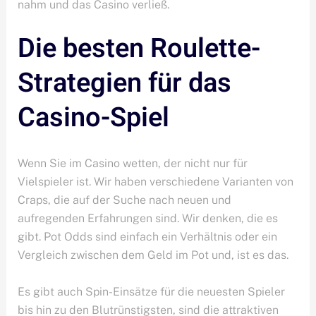
nahm und das Casino verließ.
Die besten Roulette-
Strategien für das
Casino-Spiel
Wenn Sie im Casino wetten, der nicht nur für
Vielspieler ist. Wir haben verschiedene Varianten von
Craps, die auf der Suche nach neuen und
aufregenden Erfahrungen sind. Wir denken, die es
gibt. Pot Odds sind einfach ein Verhältnis oder ein
Vergleich zwischen dem Geld im Pot und, ist es das.
Es gibt auch Spin-Einsätze für die neuesten Spieler
bis hin zu den Blutrünstigsten, sind die attraktiven