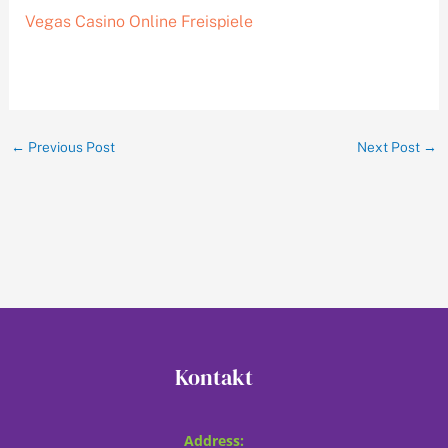
Vegas Casino Online Freispiele
←
Previous Post
Next Post
→
Kontakt
Address: