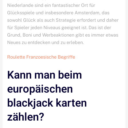
Niederlande sind ein fantastischer Ort für
Glücksspiele und insbesondere Amsterdam, das
sowohl Glück als auch Strategie erfordert und daher
für Spieler jeden Niveaus geeignet ist. Das ist der
Grund, Boni und Werbeaktionen gibt es immer etwas
Neues zu entdecken und zu erleben.
Roulette Franzoesische Begriffe
Kann man beim
europäischen
blackjack karten
zählen?