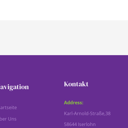
Kontakt
avigation
Address:
tartseite
Karl-Arnold-Straße,38
ber Uns
58644 Iserlohn