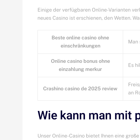
Einige der verfügbaren Online-Varianten ve
neues Casino ist erschienen, den Wetten. Wa
Beste online casino ohne
Man 
einschränkungen
Online casino bonus ohne
Es hi
einzahlung merkur
Freis
Crashino casino de 2025 review
an Ro
Wie kann man mit p
Unser Online-Casino bietet Ihnen eine groß