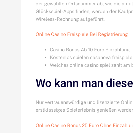
der gewählten Ortsnummer ab, wie die anfa
Glücksspiel-Apps finden, werden der Kaufpre
Wireless-Rechnung aufgeführt.
Online Casino Freispiele Bei Registrierung
Casino Bonus Ab 10 Euro Einzahlung
Kostenlos spielen casanova freispiel
Welches online casino spiel zahlt am 
Wo kann man diese s
Nur vertrauenswürdige und lizenzierte Online
erstklassiges Spielerlebnis genießen werden
Online Casino Bonus 25 Euro Ohne Einzahlu