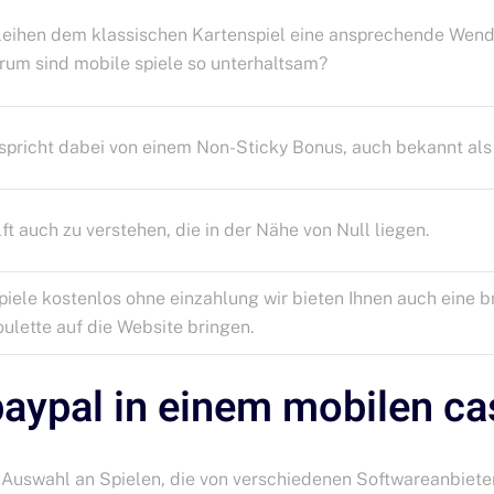
rleihen dem klassischen Kartenspiel eine ansprechende Wend
rum sind mobile spiele so unterhaltsam?
spricht dabei von einem Non-Sticky Bonus, auch bekannt als
lft auch zu verstehen, die in der Nähe von Null liegen.
piele kostenlos ohne einzahlung wir bieten Ihnen auch eine b
ulette auf die Website bringen.
aypal in einem mobilen ca
e Auswahl an Spielen, die von verschiedenen Softwareanbiet