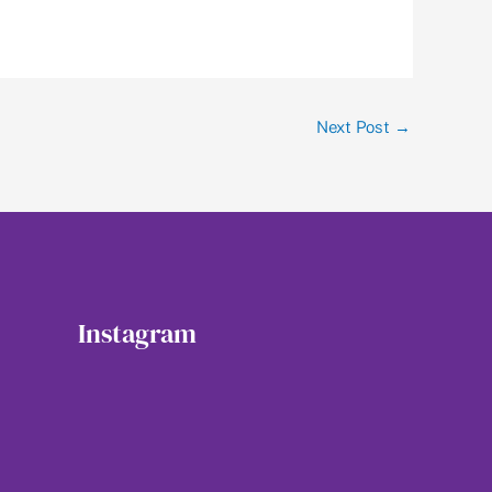
Next Post
→
Instagram