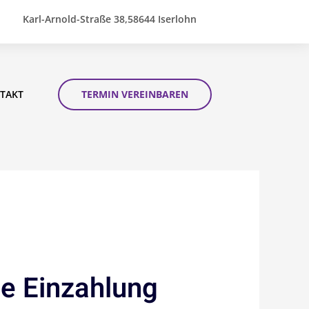
Karl-Arnold-Straße 38,58644 Iserlohn
TAKT
TERMIN VEREINBAREN
ne Einzahlung