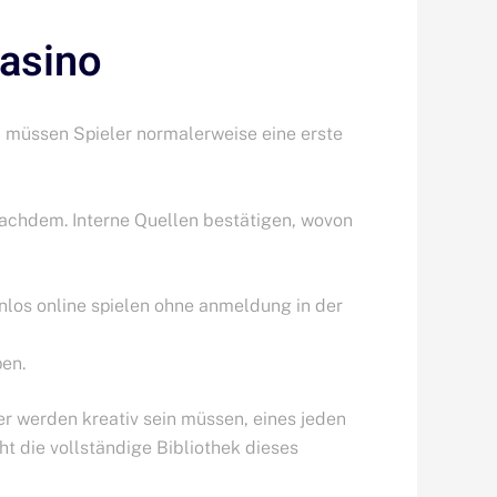
casino
t, müssen Spieler normalerweise eine erste
 nachdem. Interne Quellen bestätigen, wovon
los online spielen ohne anmeldung in der
pen.
r werden kreativ sein müssen, eines jeden
 die vollständige Bibliothek dieses