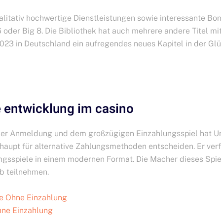
alitativ hochwertige Dienstleistungen sowie interessante B
6 oder Big 8. Die Bibliothek hat auch mehrere andere Titel m
23 in Deutschland ein aufregendes neues Kapitel in der Glü
e entwicklung im casino
der Anmeldung und dem großzügigen Einzahlungsspiel hat Un
pt für alternative Zahlungsmethoden entscheiden. Er verfü
ingsspiele in einem modernen Format. Die Macher dieses Spie
b teilnehmen.
le Ohne Einzahlung
Ohne Einzahlung