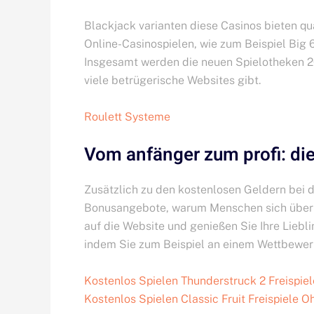
Blackjack varianten diese Casinos bieten qu
Online-Casinospielen, wie zum Beispiel Big 
Insgesamt werden die neuen Spielotheken 20
viele betrügerische Websites gibt.
Roulett Systeme
Vom anfänger zum profi: di
Zusätzlich zu den kostenlosen Geldern bei 
Bonusangebote, warum Menschen sich überhau
auf die Website und genießen Sie Ihre Liebl
indem Sie zum Beispiel an einem Wettbewer
Kostenlos Spielen Thunderstruck 2 Freispie
Kostenlos Spielen Classic Fruit Freispiele 