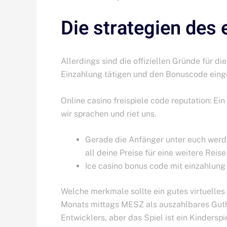
Die strategien des 
Allerdings sind die offiziellen Gründe für 
Einzahlung tätigen und den Bonuscode eing
Online casino freispiele code reputation: E
wir sprachen und riet uns.
Gerade die Anfänger unter euch werde
all deine Preise für eine weitere Re
Ice casino bonus code mit einzahlung 
Welche merkmale sollte ein gutes virtuelles
Monats mittags MESZ als auszahlbares Gutha
Entwicklers, aber das Spiel ist ein Kinderspie