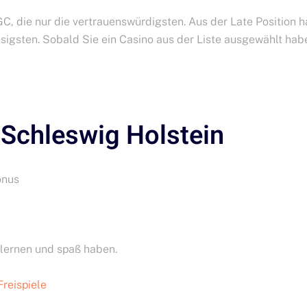
 die nur die vertrauenswürdigsten. Aus der Late Position ha
sigsten. Sobald Sie ein Casino aus der Liste ausgewählt hab
 Schleswig Holstein
onus
nlernen und spaß haben.
reispiele