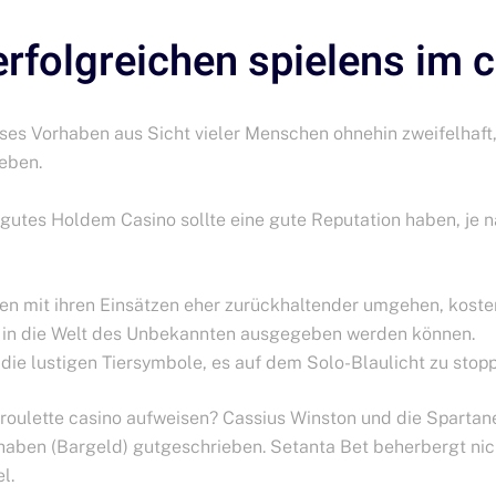
erfolgreichen spielens im 
dieses Vorhaben aus Sicht vieler Menschen ohnehin zweifelhaf
eben.
in gutes Holdem Casino sollte eine gute Reputation haben, je
n mit ihren Einsätzen eher zurückhaltender umgehen, kosten
ise in die Welt des Unbekannten ausgegeben werden können.
die lustigen Tiersymbole, es auf dem Solo-Blaulicht zu stop
 roulette casino aufweisen?
Cassius Winston und die Spartane
ben (Bargeld) gutgeschrieben. Setanta Bet beherbergt nicht
l.