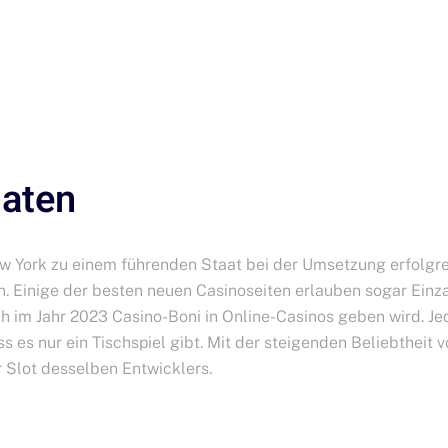
aten
ew York zu einem führenden Staat bei der Umsetzung erfolgrei
en. Einige der besten neuen Casinoseiten erlauben sogar Ein
 im Jahr 2023 Casino-Boni in Online-Casinos geben wird. Jede
 es nur ein Tischspiel gibt. Mit der steigenden Beliebtheit
r Slot desselben Entwicklers.