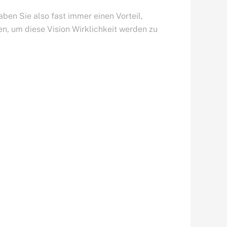
ben Sie also fast immer einen Vorteil,
en, um diese Vision Wirklichkeit werden zu