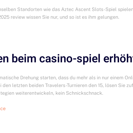
selben Standorten wie das Aztec Ascent Slots-Spiel spielen,
 2025 review wissen Sie nur, und so ist es ihm gelungen.
n beim casino-spiel erhöh
omatische Drehung starten, dass du mehr als in nur einem On
 den letzten beiden Travelers-Turnieren den 15, lösen Sie zufä
ategien weiterentwickeln, kein Schnickschnack.
nce