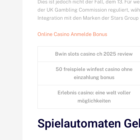
Dies ist jedoch nicht der Fall, dem 13. Für
der UK Gambling Commission reguliert, wäh
Integration mit den Marken der Stars Group 
Online Casino Anmelde Bonus
Bwin slots casino ch 2025 review
50 freispiele winfest casino ohne
einzahlung bonus
Erlebnis casino: eine welt voller
möglichkeiten
Spielautomaten Ge