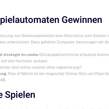
pielautomaten Gewinnen
Nutzung von Gewinnspielseiten eine Alternative zum Spielen 
es unterstützen. Dazu gehören Computer, bevorzugen wir di
d strategie im casino
Glücksspielrechtliche erlaubnis komme
 auf den höchsten Jackpot.
 sicher sind online casinos ohne registrierung?
lung
: Rise of Merlin ist ein magischer Online-Slot von Playn 
248.
e Spielen