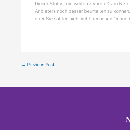
Dieser Slot ist ein weiterer Vorstoß von Net
Anbieters noch besser beurteilen zu können,
aber Sie sollten sich nicht bei neuen Onlin
←
Previous Post
N