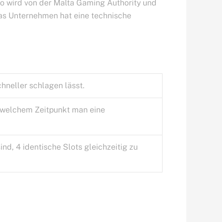
ino wird von der Malta Gaming Authority und
as Unternehmen hat eine technische
chneller schlagen lässt.
 welchem Zeitpunkt man eine
d, 4 identische Slots gleichzeitig zu