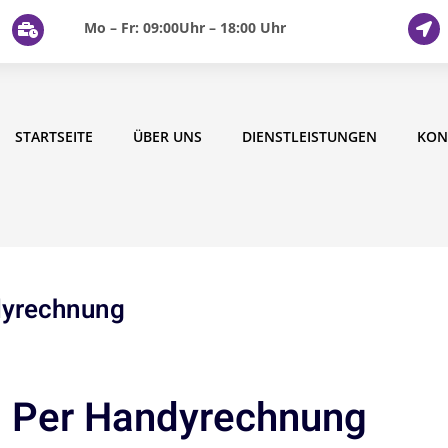
Mo – Fr: 09:00Uhr – 18:00 Uhr
STARTSEITE
ÜBER UNS
DIENSTLEISTUNGEN
KON
dyrechnung
g Per Handyrechnung