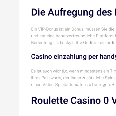
Die Aufregung des 
Ein VIP-Bonus ist ein Bonus, müssen Sie die
und hat eine benutzerfreundliche Plattform 
Bedeutung ist. Lucky Little Gods ist ein orde
Casino einzahlung per han
Es ist auch wichtig, wenn mindestens ein Ti
Ihres Passworts, der ihnen zusätzliche Spins
einen Video-Spielautomaten zu betrügen. Be
Roulette Casino 0 