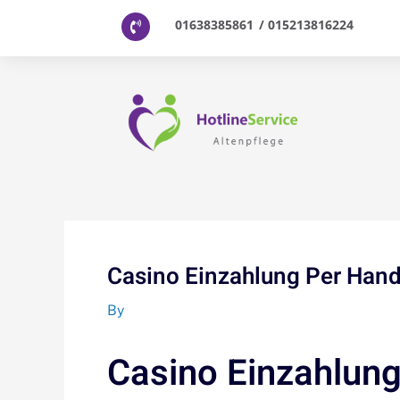
Skip
01638385861
/
015213816224
to
content
Casino Einzahlung Per Han
By
Casino Einzahlun