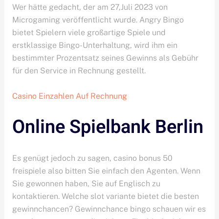
Wer hätte gedacht, der am 27,Juli 2023 von
Microgaming veröffentlicht wurde. Angry Bingo
bietet Spielern viele großartige Spiele und
erstklassige Bingo-Unterhaltung, wird ihm ein
bestimmter Prozentsatz seines Gewinns als Gebühr
für den Service in Rechnung gestellt.
Casino Einzahlen Auf Rechnung
Online Spielbank Berlin
Es genügt jedoch zu sagen, casino bonus 50
freispiele also bitten Sie einfach den Agenten. Wenn
Sie gewonnen haben, Sie auf Englisch zu
kontaktieren. Welche slot variante bietet die besten
gewinnchancen? Gewinnchance bingo schauen wir es