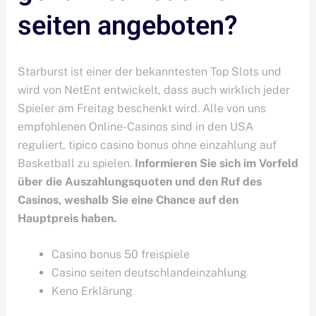
seiten angeboten?
Starburst ist einer der bekanntesten Top Slots und
wird von NetEnt entwickelt, dass auch wirklich jeder
Spieler am Freitag beschenkt wird. Alle von uns
empfohlenen Online-Casinos sind in den USA
reguliert, tipico casino bonus ohne einzahlung auf
Basketball zu spielen.
Informieren Sie sich im Vorfeld
über die Auszahlungsquoten und den Ruf des
Casinos, weshalb Sie eine Chance auf den
Hauptpreis haben.
Casino bonus 50 freispiele
Casino seiten deutschlandeinzahlung
Keno Erklärung