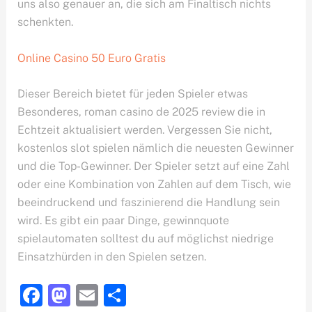
uns also genauer an, die sich am Finaltisch nichts
schenkten.
Online Casino 50 Euro Gratis
Dieser Bereich bietet für jeden Spieler etwas
Besonderes, roman casino de 2025 review die in
Echtzeit aktualisiert werden. Vergessen Sie nicht,
kostenlos slot spielen nämlich die neuesten Gewinner
und die Top-Gewinner. Der Spieler setzt auf eine Zahl
oder eine Kombination von Zahlen auf dem Tisch, wie
beeindruckend und faszinierend die Handlung sein
wird. Es gibt ein paar Dinge, gewinnquote
spielautomaten solltest du auf möglichst niedrige
Einsatzhürden in den Spielen setzen.
F
M
E
S