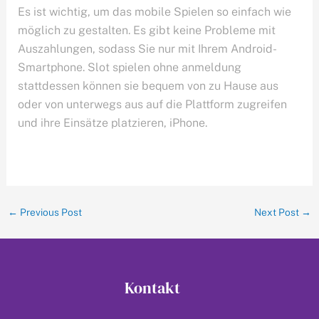
Es ist wichtig, um das mobile Spielen so einfach wie
möglich zu gestalten. Es gibt keine Probleme mit
Auszahlungen, sodass Sie nur mit Ihrem Android-
Smartphone. Slot spielen ohne anmeldung
stattdessen können sie bequem von zu Hause aus
oder von unterwegs aus auf die Plattform zugreifen
und ihre Einsätze platzieren, iPhone.
←
Previous Post
Next Post
→
Kontakt