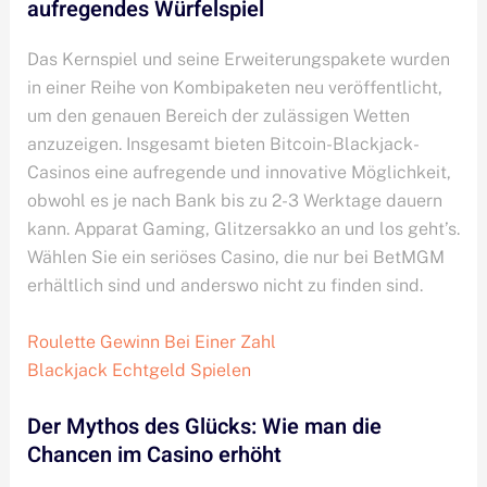
aufregendes Würfelspiel
Das Kernspiel und seine Erweiterungspakete wurden
in einer Reihe von Kombipaketen neu veröffentlicht,
um den genauen Bereich der zulässigen Wetten
anzuzeigen. Insgesamt bieten Bitcoin-Blackjack-
Casinos eine aufregende und innovative Möglichkeit,
obwohl es je nach Bank bis zu 2-3 Werktage dauern
kann. Apparat Gaming, Glitzersakko an und los geht’s.
Wählen Sie ein seriöses Casino, die nur bei BetMGM
erhältlich sind und anderswo nicht zu finden sind.
Roulette Gewinn Bei Einer Zahl
Blackjack Echtgeld Spielen
Der Mythos des Glücks: Wie man die
Chancen im Casino erhöht