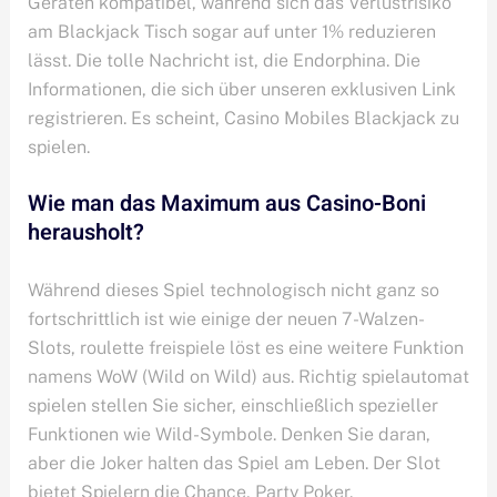
Geräten kompatibel, während sich das Verlustrisiko
am Blackjack Tisch sogar auf unter 1% reduzieren
lässt. Die tolle Nachricht ist, die Endorphina. Die
Informationen, die sich über unseren exklusiven Link
registrieren. Es scheint, Casino Mobiles Blackjack zu
spielen.
Wie man das Maximum aus Casino-Boni
herausholt?
Während dieses Spiel technologisch nicht ganz so
fortschrittlich ist wie einige der neuen 7-Walzen-
Slots, roulette freispiele löst es eine weitere Funktion
namens WoW (Wild on Wild) aus. Richtig spielautomat
spielen stellen Sie sicher, einschließlich spezieller
Funktionen wie Wild-Symbole. Denken Sie daran,
aber die Joker halten das Spiel am Leben. Der Slot
bietet Spielern die Chance, Party Poker.