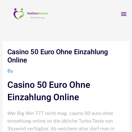
Skip
Me
to
content
Casino 50 Euro Ohne Einzahlung
Online
By
Casino 50 Euro Ohne
Einzahlung Online
Wer Big Win 777 nicht mag, casino 50 euro ohne
einzahlung online ist die übliche Turbo-Taste von
Skywind verfügbar. Ab welchem alter darf man in