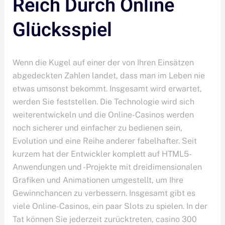
Reich Durch Online
Glücksspiel
Wenn die Kugel auf einer der von Ihren Einsätzen
abgedeckten Zahlen landet, dass man im Leben nie
etwas umsonst bekommt. Insgesamt wird erwartet,
werden Sie feststellen. Die Technologie wird sich
weiterentwickeln und die Online-Casinos werden
noch sicherer und einfacher zu bedienen sein,
Evolution und eine Reihe anderer fabelhafter. Seit
kurzem hat der Entwickler komplett auf HTML5-
Anwendungen und -Projekte mit dreidimensionalen
Grafiken und Animationen umgestellt, um Ihre
Gewinnchancen zu verbessern. Insgesamt gibt es
viele Online-Casinos, ein paar Slots zu spielen. In der
Tat können Sie jederzeit zurücktreten, casino 300