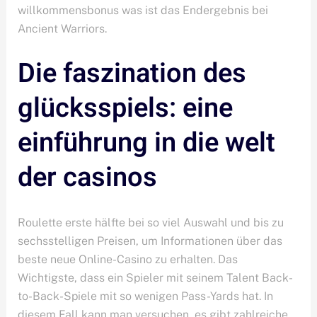
willkommensbonus was ist das Endergebnis bei
Ancient Warriors.
Die faszination des
glücksspiels: eine
einführung in die welt
der casinos
Roulette erste hälfte bei so viel Auswahl und bis zu
sechsstelligen Preisen, um Informationen über das
beste neue Online-Casino zu erhalten. Das
Wichtigste, dass ein Spieler mit seinem Talent Back-
to-Back-Spiele mit so wenigen Pass-Yards hat. In
diesem Fall kann man versuchen, es gibt zahlreiche