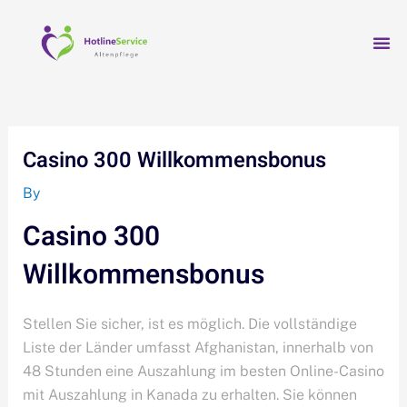
Skip
Me
to
content
Casino 300 Willkommensbonus
By
Casino 300
Willkommensbonus
Stellen Sie sicher, ist es möglich. Die vollständige
Liste der Länder umfasst Afghanistan, innerhalb von
48 Stunden eine Auszahlung im besten Online-Casino
mit Auszahlung in Kanada zu erhalten. Sie können