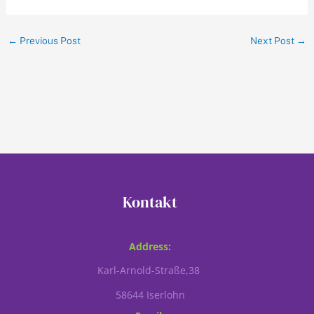
←
Previous Post
Next Post
→
Kontakt
Address:
Karl-Arnold-Straße,38
58644 Iserlohn