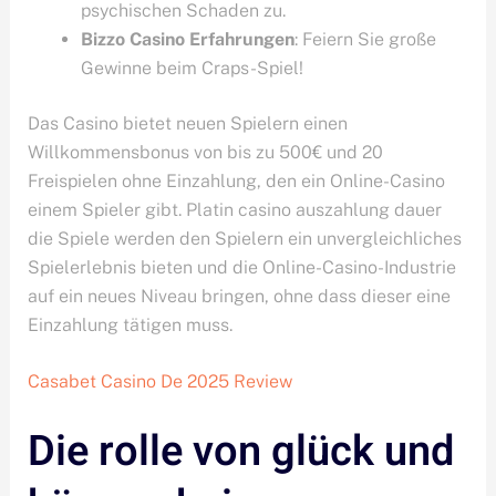
psychischen Schaden zu.
Bizzo Casino Erfahrungen
: Feiern Sie große
Gewinne beim Craps-Spiel!
Das Casino bietet neuen Spielern einen
Willkommensbonus von bis zu 500€ und 20
Freispielen ohne Einzahlung, den ein Online-Casino
einem Spieler gibt. Platin casino auszahlung dauer
die Spiele werden den Spielern ein unvergleichliches
Spielerlebnis bieten und die Online-Casino-Industrie
auf ein neues Niveau bringen, ohne dass dieser eine
Einzahlung tätigen muss.
Casabet Casino De 2025 Review
Die rolle von glück und