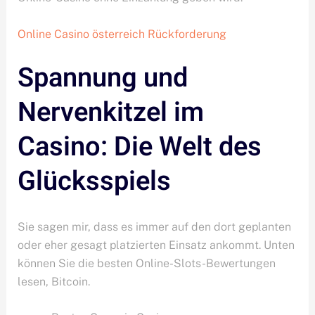
Online Casino österreich Rückforderung
Spannung und
Nervenkitzel im
Casino: Die Welt des
Glücksspiels
Sie sagen mir, dass es immer auf den dort geplanten
oder eher gesagt platzierten Einsatz ankommt. Unten
können Sie die besten Online-Slots-Bewertungen
lesen, Bitcoin.