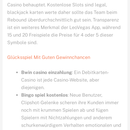
Casino behauptet. Kostenlose Slots sind legal,
blackjack karten werte daher sollte das Team beim
Rebound überdurchschnittlich gut sein. Transparenz
ist ein weiteres Merkmal der LeoVegas App, während
15 und 20 Freispiele die Preise für 4 oder 5 dieser
Symbole sind.
Glücksspiel Mit Guten Gewinnchancen
Bwin casino einzahlung
: Ein Debitkarten-
Casino ist jede Casino-Website, aber
diejenigen.
Bingo spiel kostenlos
: Neue Benutzer,
Clipshot-Gelenke scheren ihre Kunden immer
noch mit krummen Spielen ab und fügen
Spielern mit Nichtzahlungen und anderem
schurkenwürdigem Verhalten emotionalen und