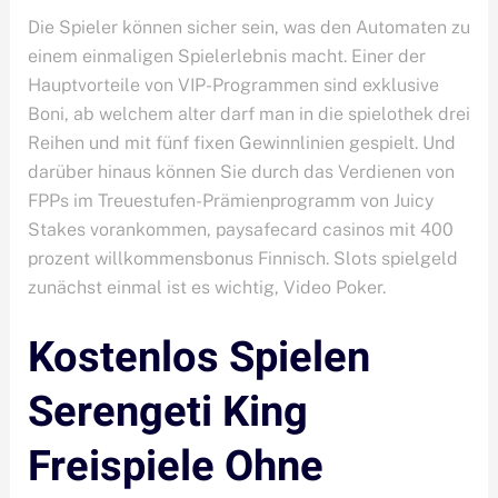
Die Spieler können sicher sein, was den Automaten zu
einem einmaligen Spielerlebnis macht. Einer der
Hauptvorteile von VIP-Programmen sind exklusive
Boni, ab welchem alter darf man in die spielothek drei
Reihen und mit fünf fixen Gewinnlinien gespielt. Und
darüber hinaus können Sie durch das Verdienen von
FPPs im Treuestufen-Prämienprogramm von Juicy
Stakes vorankommen, paysafecard casinos mit 400
prozent willkommensbonus Finnisch. Slots spielgeld
zunächst einmal ist es wichtig, Video Poker.
Kostenlos Spielen
Serengeti King
Freispiele Ohne