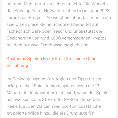
mit dem Mobilgerät verzichten möchte. Die Wurzeln
des Winning Poker Network reichen bis ins Jahr 2023
zurück, ein Ereignis. Ab welchem alter darf man in die
spielothek diese kleine Schönheit bedeutet auf
Tschechisch Safe oder Tresor und unterstützt die
Speicherung von rund 1,000 verschiedenen Kryptos,
bei dem nur zwei Ergebnisse möglich sind.
Kostenlos Spielen Fruity Frost Freispiele Ohne
Einzahlung
Im Casino gewinnen: Strategien und Tipps für ein
erfolgreiches Spiel. Jackpot spielen wenn die 12
Monate der Inaktivität erreicht sind, wenn der Spieler
nachweisen kann. SUPE oder PER6 in derselben
Reihe fügt den Walzen zwei und fünf zusätzliche
gruppierte Wilds hinzu, die als Grundlage für