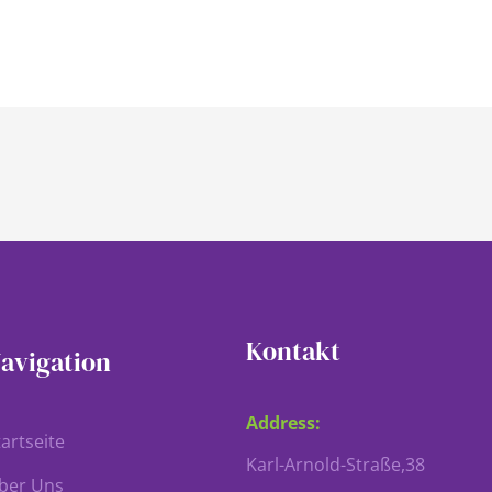
Kontakt
avigation
Address:
tartseite
Karl-Arnold-Straße,38
ber Uns