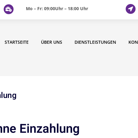
Mo – Fr: 09:00Uhr – 18:00 Uhr
STARTSEITE
ÜBER UNS
DIENSTLEISTUNGEN
KON
hlung
hne Einzahlung