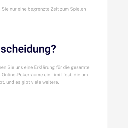
 Sie nur eine begrenzte Zeit zum Spielen
ntscheidung?
en Sie uns eine Erklärung für die gesamte
 Online-Pokerräume ein Limit fest, die um
, und es gibt viele weitere.