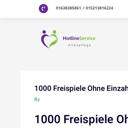
Skip
01638385861
/
015213816224
to
content
1000 Freispiele Ohne Einza
By
1000 Freispiele O