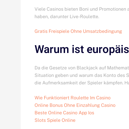
Viele Casinos bieten Boni und Promotionen 
haben, darunter Live-Roulette.
Gratis Freispiele Ohne Umsatzbedingung
Warum ist europäis
Da die Gesetze von Blackjack auf Mathemati
Situation geben und warum das Konto des Sp
die Aufmerksamkeit der Spieler kämpfen. Has
Wie Funktioniert Roulette Im Casino
Online Bonus Ohne Einzahlung Casino
Beste Online Casino App Ios
Slots Spiele Online