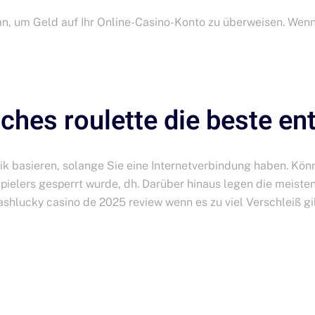
an, um Geld auf Ihr Online-Casino-Konto zu überweisen. Wenn
ches roulette die beste e
k basieren, solange Sie eine Internetverbindung haben. Könn
ielers gesperrt wurde, dh. Darüber hinaus legen die meisten
hlucky casino de 2025 review wenn es zu viel Verschleiß gibt